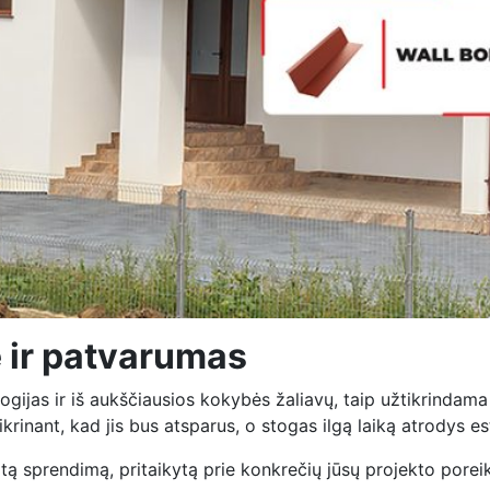
 ir patvarumas
ijas ir iš aukščiausios kokybės žaliavų, taip užtikrindama
inant, kad jis bus atsparus, o stogas ilgą laiką atrodys est
tą sprendimą, pritaikytą prie konkrečių jūsų projekto poreik