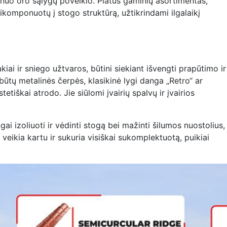
ą nuo oro sąlygų poveikio. Platus gaminių asortimentas,
įsikomponuotų į stogo struktūrą, užtikrindami ilgalaikį
kiai ir sniego užtvaros, būtini siekiant išvengti prapūtimo ir
būtų metalinės čerpės, klasikinė lygi danga „Retro“ ar
etiškai atrodo. Jie siūlomi įvairių spalvų ir įvairios
ai izoliuoti ir vėdinti stogą bei mažinti šilumos nuostolius,
 veikia kartu ir sukuria visiškai sukomplektuotą, puikiai