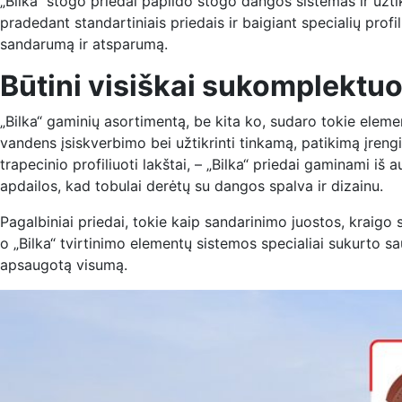
„Bilka“ stogo priedai papildo stogo dangos sistemas ir užti
pradedant standartiniais priedais ir baigiant specialių profi
sandarumą ir atsparumą.
Būtini visiškai sukomplektuo
„Bilka“ gaminių asortimentą, be kita ko, sudaro tokie element
vandens įsiskverbimo bei užtikrinti tinkamą, patikimą įreng
trapecinio profiliuoti lakštai, – „Bilka“ priedai gaminami iš
apdailos, kad tobulai derėtų su dangos spalva ir dizainu.
Pagalbiniai priedai, tokie kaip sandarinimo juostos, kraigo s
o „Bilka“ tvirtinimo elementų sistemos specialiai sukurto sa
apsaugotą visumą.