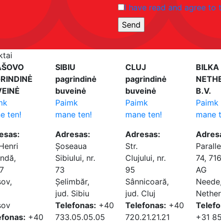
I have read and agree to 
ktai
AŠOVO
SIBIU
CLUJ
BILKA
RINDINĖ
pagrindinė
pagrindinė
NETH
EINĖ
buveinė
buveinė
B.V.
mk
Paimk
Paimk
Paimk
e ten!
mane ten!
mane ten!
mane t
esas:
Adresas:
Adresas:
Adres
 Henri
Șoseaua
Str.
Parall
ndă,
Sibiului, nr.
Clujului, nr.
74, 71
17
73
95
AG
șov,
Șelimbăr,
Sânnicoară,
Neede
jud. Sibiu
jud. Cluj
Nether
șov
Telefonas:
+40
Telefonas:
+40
Telefo
efonas:
+40
733.05.05.05
720.21.21.21
+31 8