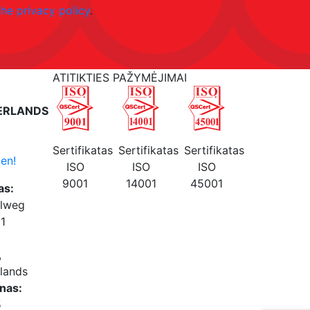
the privacy policy
.
ATITIKTIES PAŽYMĖJIMAI
ERLANDS
Sertifikatas
Sertifikatas
Sertifikatas
en!
ISO
ISO
ISO
9001
14001
45001
as:
elweg
61
,
lands
nas:
5