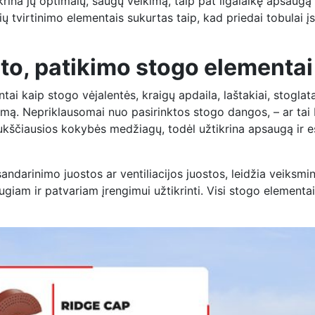
krina jų optimalų, saugų veikimą, taip pat ilgalaikę apsaug
lių tvirtinimo elementais sukurtas taip, kad priedai tobulai 
to, patikimo stogo elementai
ai kaip stogo vėjalentės, kraigų apdaila, laštakiai, stoglata
imą. Nepriklausomai nuo pasirinktos stogo dangos, – ar tai 
 aukščiausios kokybės medžiagų, todėl užtikrina apsaugą ir est
andarinimo juostos ar ventiliacijos juostos, leidžia veiksming
ugiam ir patvariam įrengimui užtikrinti. Visi stogo elementai