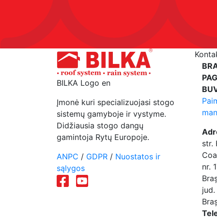
Konta
BR
PAG
BILKA Logo en
BUV
Pai
Įmonė kuri specializuojasi stogo
man
sistemų gamyboje ir vystyme.
Didžiausia stogo dangų
Adr
gamintoja Rytų Europoje.
str.
Coa
ANPC
/
GDPR
/
Nuostatos ir
nr. 
sąlygos
Bra
jud.
Bra
Tel