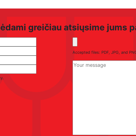
alėdami greičiau atsiųsime jums 
Accepted files: PDF, JPG, and P
cy.