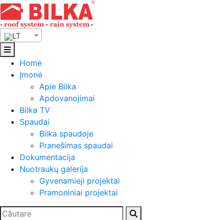
Skip
to
content
LT
Home
Įmonė
Apie Bilka
Apdovanojimai
Bilka TV
Spaudai
Bilka spaudoje
Pranešimas spaudai
Dokumentacija
Nuotraukų galerija
Gyvenamieji projektai
Pramoniniai projektai
Ieškoti: