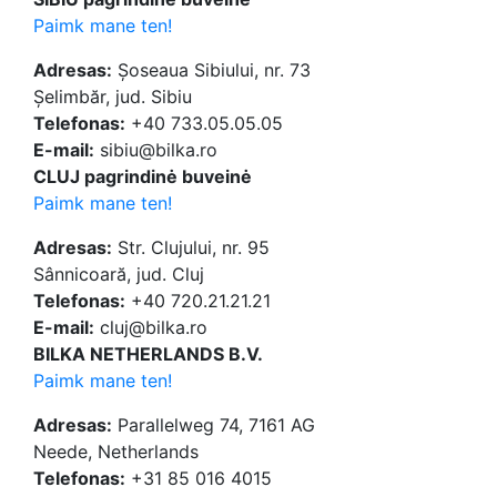
Paimk mane ten!
Adresas:
Șoseaua Sibiului, nr. 73
Șelimbăr, jud. Sibiu
Telefonas:
+40 733.05.05.05
E-mail:
sibiu@bilka.ro
CLUJ pagrindinė buveinė
Paimk mane ten!
Adresas:
Str. Clujului, nr. 95
Sânnicoară, jud. Cluj
Telefonas:
+40 720.21.21.21
E-mail:
cluj@bilka.ro
BILKA NETHERLANDS B.V.
Paimk mane ten!
Adresas:
Parallelweg 74, 7161 AG
Neede, Netherlands
Telefonas:
+31 85 016 4015