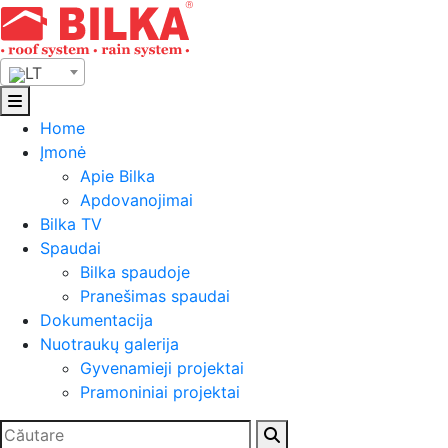
Skip
to
content
LT
Home
Įmonė
Apie Bilka
Apdovanojimai
Bilka TV
Spaudai
Bilka spaudoje
Pranešimas spaudai
Dokumentacija
Nuotraukų galerija
Gyvenamieji projektai
Pramoniniai projektai
Ieškoti: