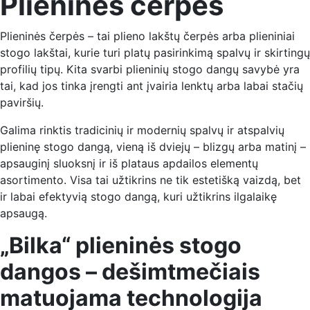
Plieninės čerpės
Plieninės čerpės – tai plieno lakštų čerpės arba plieniniai
stogo lakštai, kurie turi platų pasirinkimą spalvų ir skirtingų
profilių tipų. Kita svarbi plieninių stogo dangų savybė yra
tai, kad jos tinka įrengti ant įvairia lenktų arba labai stačių
paviršių.
Galima rinktis tradicinių ir modernių spalvų ir atspalvių
plieninę stogo dangą, vieną iš dviejų – blizgų arba matinį –
apsauginį sluoksnį ir iš plataus apdailos elementų
asortimento. Visa tai užtikrins ne tik estetišką vaizdą, bet
ir labai efektyvią stogo dangą, kuri užtikrins ilgalaikę
apsaugą.
„Bilka“ plieninės stogo
dangos – dešimtmečiais
matuojama technologija