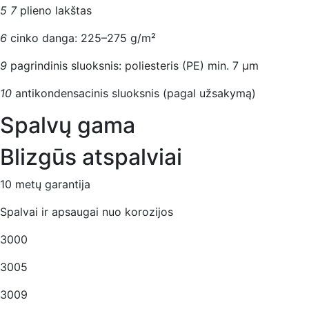
5
7
plieno lakštas
6
cinko danga: 225–275 g/m²
9
pagrindinis sluoksnis: poliesteris (PE) min. 7 μm
10
antikondensacinis sluoksnis (pagal užsakymą)
Spalvų gama
Blizgūs atspalviai
10 metų garantija
Spalvai ir apsaugai nuo korozijos
3000
3005
3009