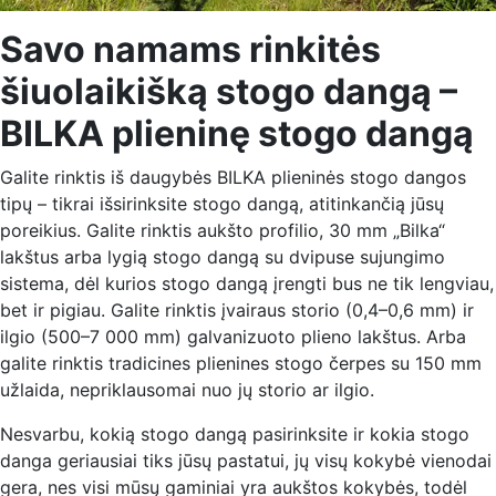
Savo namams rinkitės
šiuolaikišką stogo dangą –
BILKA plieninę stogo dangą
Galite rinktis iš daugybės BILKA plieninės stogo dangos
tipų – tikrai išsirinksite stogo dangą, atitinkančią jūsų
poreikius. Galite rinktis aukšto profilio, 30 mm „Bilka“
lakštus arba lygią stogo dangą su dvipuse sujungimo
sistema, dėl kurios stogo dangą įrengti bus ne tik lengviau,
bet ir pigiau. Galite rinktis įvairaus storio (0,4–0,6 mm) ir
ilgio (500–7 000 mm) galvanizuoto plieno lakštus. Arba
galite rinktis tradicines plienines stogo čerpes su 150 mm
užlaida, nepriklausomai nuo jų storio ar ilgio.
Nesvarbu, kokią stogo dangą pasirinksite ir kokia stogo
danga geriausiai tiks jūsų pastatui, jų visų kokybė vienodai
gera, nes visi mūsų gaminiai yra aukštos kokybės, todėl