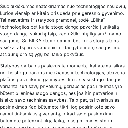
Šiuolaikiškumas neatskiriamas nuo technologijos naujovių,
kurios vienaip ar kitaip prisideda prie geresnio gyvenimo.
Tai nesvetima ir statybos pramonei, todėl „Bilka“
technologijos bet kurią stogo dangą paverčia į unikalią
stogo dangą, sukurtą taip, kad užtikrintų ilgaamžį namo
saugumą. Su BILKA stogo danga, bet kuris stogas taps
visiškai atsparus vandeniui ir daugybę metų saugus nuo
atšiaurių oro sąlygų bei laiko pokyčius.
Statybos darbams pasiekus tą momentą, kai ateina laikas
rinktis stogo dangos medžiagas ir technologijas, atsiveria
plačios pasirinkimo galimybės. Ir nors visi stogo dangos
variantai turi savų privalumų, geriausias pasirinkimas yra
būtent plieninės stogo dangos, nes jos itin patvarios ir
išlaiko savo technines savybes. Taip pat, tai tvariausias
pasirinkimas Kad būtumėte tikri, jog pasirinkote savo
namui tinkamiausią variantą, ir kad savo pasirinkimu
būtumėte patenkinti ilgą laiką, mūsų plieninės stogo
dangos pasižymi visais naujausių ir novatoriškiausių