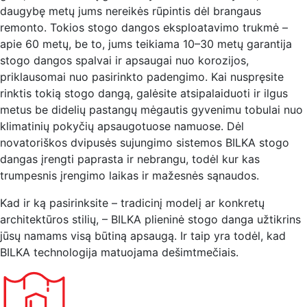
daugybę metų jums nereikės rūpintis dėl brangaus
remonto. Tokios stogo dangos eksploatavimo trukmė –
apie 60 metų, be to, jums teikiama 10–30 metų garantija
stogo dangos spalvai ir apsaugai nuo korozijos,
priklausomai nuo pasirinkto padengimo. Kai nuspręsite
rinktis tokią stogo dangą, galėsite atsipalaiduoti ir ilgus
metus be didelių pastangų mėgautis gyvenimu tobulai nuo
klimatinių pokyčių apsaugotuose namuose. Dėl
novatoriškos dvipusės sujungimo sistemos BILKA stogo
dangas įrengti paprasta ir nebrangu, todėl kur kas
trumpesnis įrengimo laikas ir mažesnės sąnaudos.
Kad ir ką pasirinksite – tradicinį modelį ar konkretų
architektūros stilių, – BILKA plieninė stogo danga užtikrins
jūsų namams visą būtiną apsaugą. Ir taip yra todėl, kad
BILKA technologija matuojama dešimtmečiais.