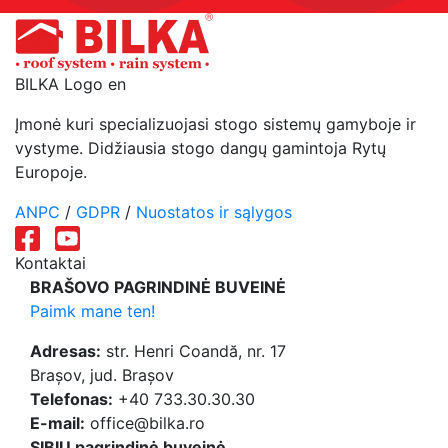
BILKA Logo en
Įmonė kuri specializuojasi stogo sistemų gamyboje ir
vystyme. Didžiausia stogo dangų gamintoja Rytų
Europoje.
ANPC
/
GDPR
/
Nuostatos ir sąlygos
Kontaktai
BRAŠOVO PAGRINDINĖ BUVEINĖ
Paimk mane ten!
Adresas:
str. Henri Coandă, nr. 17
Brașov, jud. Brașov
Telefonas:
+40 733.30.30.30
E-mail:
office@bilka.ro
SIBIU pagrindinė buveinė