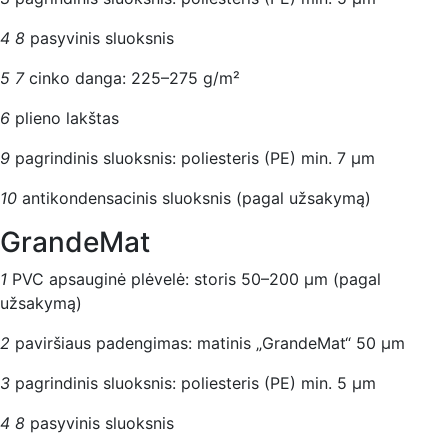
4
8
pasyvinis sluoksnis
5
7
cinko danga: 225–275 g/m²
6
plieno lakštas
9
pagrindinis sluoksnis: poliesteris (PE) min. 7 μm
10
antikondensacinis sluoksnis (pagal užsakymą)
GrandeMat
1
PVC apsauginė plėvelė: storis 50–200 μm (pagal
užsakymą)
2
paviršiaus padengimas: matinis „GrandeMat“ 50 μm
3
pagrindinis sluoksnis: poliesteris (PE) min. 5 μm
4
8
pasyvinis sluoksnis