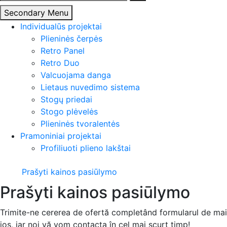
Secondary Menu
Individualūs projektai
Plieninės čerpės
Retro Panel
Retro Duo
Valcuojama danga
Lietaus nuvedimo sistema
Stogų priedai
Stogo plėvelės
Plieninės tvoralentės
Pramoniniai projektai
Profiliuoti plieno lakštai
Prašyti kainos pasiūlymo
Prašyti kainos pasiūlymo
Trimite-ne cererea de ofertă completând formularul de mai
jos, iar noi vă vom contacta în cel mai scurt timp!