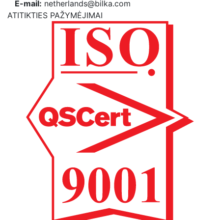
E-mail:
netherlands@bilka.com
ATITIKTIES PAŽYMĖJIMAI