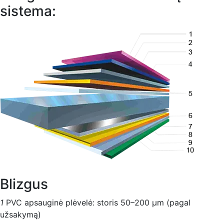
sistema:
Blizgus
1
PVC apsauginė plėvelė: storis 50–200 μm (pagal
užsakymą)