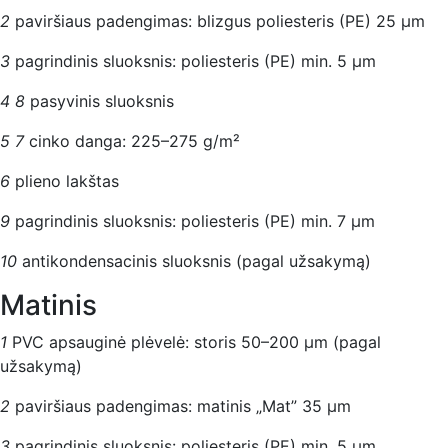
2
paviršiaus padengimas: blizgus poliesteris (PE) 25 μm
3
pagrindinis sluoksnis: poliesteris (PE) min. 5 μm
4
8
pasyvinis sluoksnis
5
7
cinko danga: 225–275 g/m²
6
plieno lakštas
9
pagrindinis sluoksnis: poliesteris (PE) min. 7 μm
10
antikondensacinis sluoksnis (pagal užsakymą)
Matinis
1
PVC apsauginė plėvelė: storis 50–200 μm (pagal
užsakymą)
2
paviršiaus padengimas: matinis „Mat” 35 μm
3
pagrindinis sluoksnis: poliesteris (PE) min. 5 μm