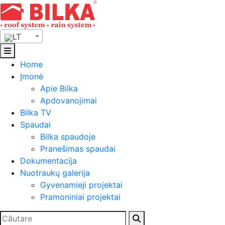
Skip
to
content
LT
Home
Įmonė
Apie Bilka
Apdovanojimai
Bilka TV
Spaudai
Bilka spaudoje
Pranešimas spaudai
Dokumentacija
Nuotraukų galerija
Gyvenamieji projektai
Pramoniniai projektai
Ieškoti: