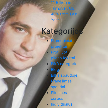
1.1 Billion in
Turnover, Up
40% from Last
Year
Kategorijos
Pramoniniai
projektai
Profiliuoti
plieno lakštai
Fără categorie
Blog
Bilka spaudoje
Pranešimas
spaudai
Plieninės
čerpės
Individualūs