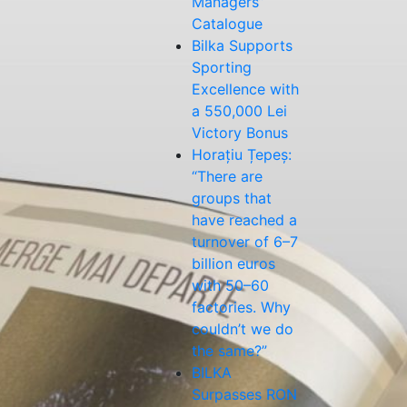
Managers”
Catalogue
Bilka Supports
Sporting
Excellence with
a 550,000 Lei
Victory Bonus
Horațiu Țepeș:
“There are
groups that
have reached a
turnover of 6–7
billion euros
with 50–60
factories. Why
couldn’t we do
the same?”
BILKA
Surpasses RON