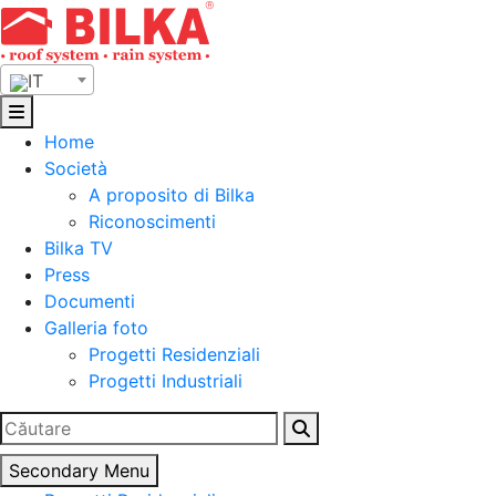
Skip
to
content
IT
Home
Società
A proposito di Bilka
Riconoscimenti
Bilka TV
Press
Documenti
Galleria foto
Progetti Residenziali
Progetti Industriali
Ricerca
per:
Secondary Menu