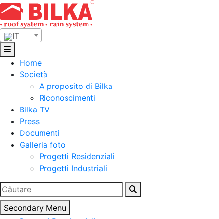
Skip
to
content
IT
Home
Società
A proposito di Bilka
Riconoscimenti
Bilka TV
Press
Documenti
Galleria foto
Progetti Residenziali
Progetti Industriali
Ricerca
per:
Secondary Menu