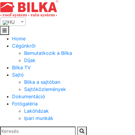
Skip
to
content
HU
Home
Cégünkről
Bemutatkozik a Bilka
Díjak
Bilka TV
Sajtó
Bilka a sajtóban
Sajtóközlemények
Dokumentáció
Fotógaléria
Lakóházak
Ipari munkák
Keresés: