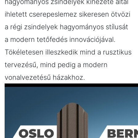
hagyományos zsindelyek kinézete által
ihletett cserepeslemez sikeresen ötvözi
a régi zsindelyek hagyományos stílusát
a modern tetőfedés innovációjával.
Tökéletesen illeszkedik mind a rusztikus
tervezésű, mind pedig a modern
vonalvezetésű házakhoz.