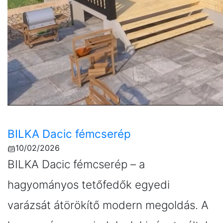
BILKA Dacic fémcserép
10/02/2026
BILKA Dacic fémcserép – a
hagyományos tetőfedők egyedi
varázsát átörökítő modern megoldás. A