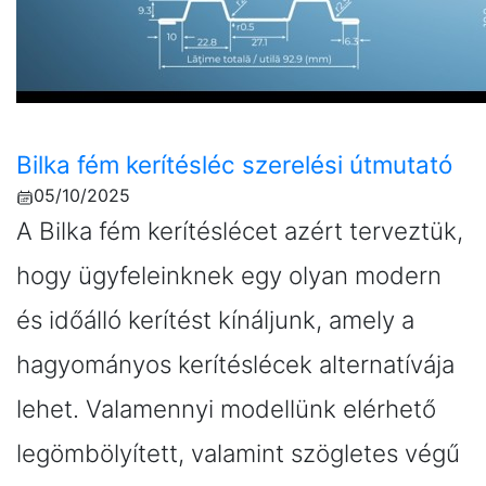
Bilka fém kerítésléc szerelési útmutató
05/10/2025
A Bilka fém kerítéslécet azért terveztük,
hogy ügyfeleinknek egy olyan modern
és időálló kerítést kínáljunk, amely a
hagyományos kerítéslécek alternatívája
lehet. Valamennyi modellünk elérhető
legömbölyített, valamint szögletes végű