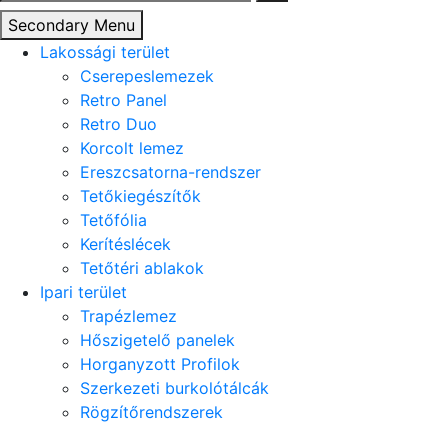
Secondary Menu
Lakossági terület
Cserepeslemezek
Retro Panel
Retro Duo
Korcolt lemez
Ereszcsatorna-rendszer
Tetőkiegészítők
Tetőfólia
Kerítéslécek
Tetőtéri ablakok
Ipari terület
Trapézlemez
Hőszigetelő panelek
Horganyzott Profilok
Szerkezeti burkolótálcák
Rögzítőrendszerek