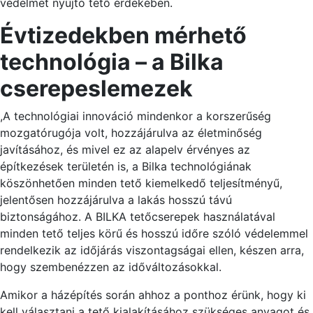
védelmet nyújtó tető érdekében.
Évtizedekben mérhető
technológia – a Bilka
cserepeslemezek
,A technológiai innováció mindenkor a korszerűség
mozgatórugója volt, hozzájárulva az életminőség
javításához, és mivel ez az alapelv érvényes az
építkezések területén is, a Bilka technológiának
köszönhetően minden tető kiemelkedő teljesítményű,
jelentősen hozzájárulva a lakás hosszú távú
biztonságához. A BILKA tetőcserepek használatával
minden tető teljes körű és hosszú időre szóló védelemmel
rendelkezik az időjárás viszontagságai ellen, készen arra,
hogy szembenézzen az időváltozásokkal.
Amikor a házépítés során ahhoz a ponthoz érünk, hogy ki
kell választani a tető kialakításához szükséges anyagot és