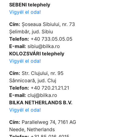
SEBENI telephely
Vigyél el oda!
Cím:
Șoseaua Sibiului, nr. 73
Șelimbăr, jud. Sibiu
Telefon:
+40 733.05.05.05
Е-mail:
sibiu@bilka.ro
KOLOZSVÁRI telephely
Vigyél el oda!
Cím:
Str. Clujului, nr. 95
Sânnicoară, jud. Cluj
Telefon:
+40 720.21.21.21
Е-mail:
cluj@bilka.ro
BILKA NETHERLANDS B.V.
Vigyél el oda!
Cím:
Parallelweg 74, 7161 AG
Neede, Netherlands
Telefon:
+31 85 016 4015