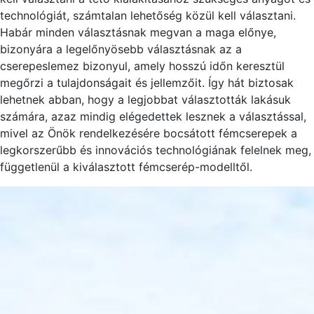
technológiát, számtalan lehetőség közül kell választani.
Habár minden választásnak megvan a maga előnye,
bizonyára a legelőnyösebb választásnak az a
cserepeslemez bizonyul, amely hosszú időn keresztül
megőrzi a tulajdonságait és jellemzőit. Így hát biztosak
lehetnek abban, hogy a legjobbat választották lakásuk
számára, azaz mindig elégedettek lesznek a választással,
mivel az Önök rendelkezésére bocsátott fémcserepek a
legkorszerűbb és innovációs technológiának felelnek meg,
függetlenül a kiválasztott fémcserép-modelltől.