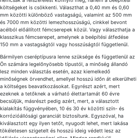
nemcsak a felszerelést könnyíti meg, hanem a beépítési
költségeket is csökkenti. Választhat a 0,40 mm és 0,60
mm közötti különböző vastagságú, valamint az 500 mm
és 7000 mm közötti lemezhosszúságú, cinkkel bevont
acélból előállított fémcserepek közül. Vagy választhatja a
klasszikus fémcserepet, amelynek a beépítési átfedése
150 mm a vastagságtól vagy hosszúságtól függetlenül.
Bármilyen cseréptípusra lenne szüksége és függetlenül az
Ön számára legelőnyösebb típustól, a minőség állandó
lesz minden választás esetén, azaz kiemelkedő
minőségnek örvendhet, amellyel hosszú időn át elkerülheti
a költséges beavatkozásokat. Egyrészt azért, mert
ezeknek a tetőknek a várható élettartamát 60 évre
becsüljük, másrészt pedig azért, mert, a választott
kialakítás függvényében, 10 és 30 év közötti szín- és
korrózióállósági garanciát biztosítunk. Egyszóval, ha
kiválasztott egy ilyen tetőt, nyugodt lehet, mert lakása
tökéletesen szigetelt és hosszú ideig védett lesz az