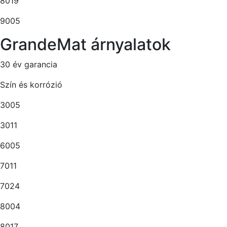
8019
9005
GrandeMat árnyalatok
30 év garancia
Szín és korrózió
3005
3011
6005
7011
7024
8004
8017