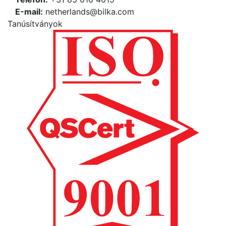
Е-mail:
netherlands@bilka.com
Tanúsítványok