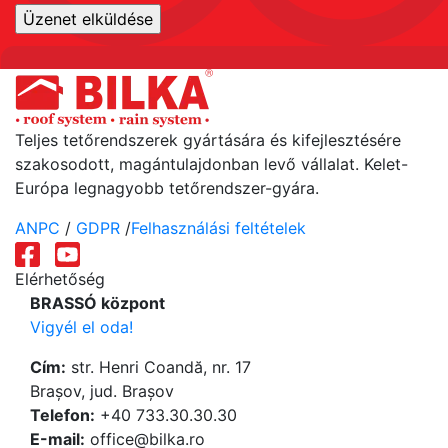
Teljes tetőrendszerek gyártására és kifejlesztésére
szakosodott, magántulajdonban levő vállalat. Kelet-
Európa legnagyobb tetőrendszer-gyára.
ANPC
/
GDPR
/
Felhasználási feltételek
Elérhetőség
BRASSÓ központ
Vigyél el oda!
Cím:
str. Henri Coandă, nr. 17
Brașov, jud. Brașov
Telefon:
+40 733.30.30.30
Е-mail:
office@bilka.ro