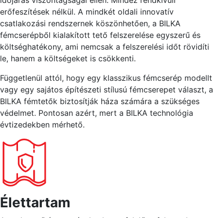
időjárás viszontagságai ellen. Mindez rendkívüli
erőfeszítések nélkül. A mindkét oldali innovatív
csatlakozási rendszernek köszönhetően, a BILKA
fémcserépből kialakított tető felszerelése egyszerű és
költséghatékony, ami nemcsak a felszerelési időt rövidíti
le, hanem a költségeket is csökkenti.
Függetlenül attól, hogy egy klasszikus fémcserép modellt
vagy egy sajátos építészeti stílusú fémcserepet választ, a
BILKA fémtetők biztosítják háza számára a szükséges
védelmet. Pontosan azért, mert a BILKA technológia
évtizedekben mérhető.
Élettartam