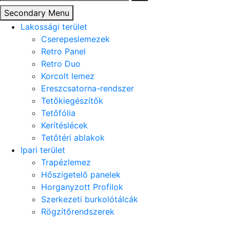
Secondary Menu
Lakossági terület
Cserepeslemezek
Retro Panel
Retro Duo
Korcolt lemez
Ereszcsatorna-rendszer
Tetőkiegészítők
Tetőfólia
Kerítéslécek
Tetőtéri ablakok
Ipari terület
Trapézlemez
Hőszigetelő panelek
Horganyzott Profilok
Szerkezeti burkolótálcák
Rögzítőrendszerek