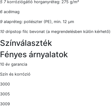
5
7
korróziógátló horganyréteg: 275 g/m²
6
acélmag
9
alapréteg: poliészter (PE), min. 12 μm
10
dripstop filc bevonat (a megrendelésben külön kérhető)
Színválaszték
Fényes árnyalatok
10 év garancia
Szín és korrózió
3000
3005
3009