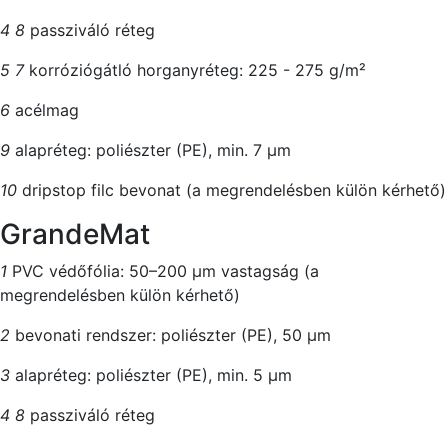
4
8
passziváló réteg
5
7
korróziógátló horganyréteg: 225 - 275 g/m²
6
acélmag
9
alapréteg: poliészter (PE), min. 7 μm
10
dripstop filc bevonat (a megrendelésben külön kérhető)
GrandeMat
1
PVC védőfólia: 50–200 μm vastagság (a
megrendelésben külön kérhető)
2
bevonati rendszer: poliészter (PE), 50 μm
3
alapréteg: poliészter (PE), min. 5 μm
4
8
passziváló réteg