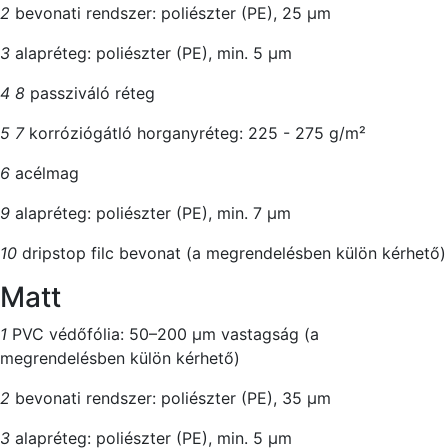
2
bevonati rendszer: poliészter (PE), 25 μm
3
alapréteg: poliészter (PE), min. 5 μm
4
8
passziváló réteg
5
7
korróziógátló horganyréteg: 225 - 275 g/m²
6
acélmag
9
alapréteg: poliészter (PE), min. 7 μm
10
dripstop filc bevonat (a megrendelésben külön kérhető)
Matt
1
PVC védőfólia: 50–200 μm vastagság (a
megrendelésben külön kérhető)
2
bevonati rendszer: poliészter (PE), 35 μm
3
alapréteg: poliészter (PE), min. 5 μm