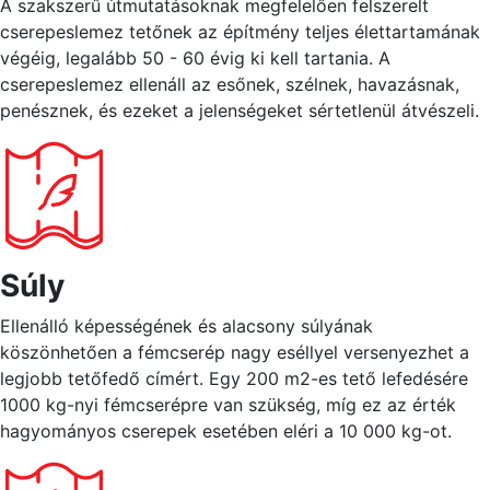
A szakszerű útmutatásoknak megfelelően felszerelt
cserepeslemez tetőnek az építmény teljes élettartamának
végéig, legalább 50 - 60 évig ki kell tartania. A
cserepeslemez ellenáll az esőnek, szélnek, havazásnak,
penésznek, és ezeket a jelenségeket sértetlenül átvészeli.
Súly
Ellenálló képességének és alacsony súlyának
köszönhetően a fémcserép nagy eséllyel versenyezhet a
legjobb tetőfedő címért. Egy 200 m2-es tető lefedésére
1000 kg-nyi fémcserépre van szükség, míg ez az érték
hagyományos cserepek esetében eléri a 10 000 kg-ot.