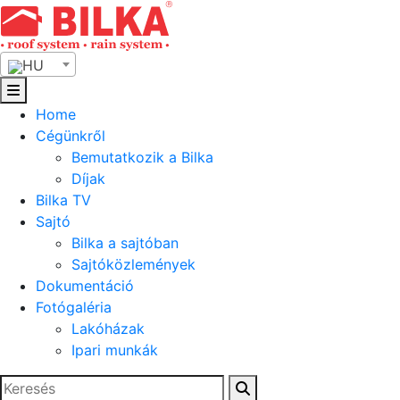
Skip
to
content
HU
Home
Cégünkről
Bemutatkozik a Bilka
Díjak
Bilka TV
Sajtó
Bilka a sajtóban
Sajtóközlemények
Dokumentáció
Fotógaléria
Lakóházak
Ipari munkák
Keresés: