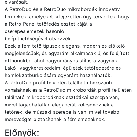
elvárásait.
A RetroDuo és a RetroDuo mikrobordák innovatív
termékek, amelyeket kifejezetten úgy terveztek, hogy
a Retro Panel tetőfedés esztétikáját a
cserepeslemezek hasonló
beépíthetőségével ötvözzék.
Ezek a fém tető típusok elegáns, modern és előkelő
megjelenésűek, és egyaránt alkalmasak új és felújított
otthonokba, ahol hagyományos stílusra vágynak.
Lakó- vagykereskedelmi épületek tetőfedésére és
homlokzatburkolására egyaránt használhatók.
A RetroDuo profil felületén található hosszanti
vonalaknak és a RetroDuo mikrobordák profil felületén
található mikrobordáknak esztétikai szerepe van,
mivel tagadhatatlan eleganciát kölcsönöznek a
tetőnek, de műszaki szerepe is van, mivel további
merevséget biztosítanak a fémlemezeknek.
Előnyök: