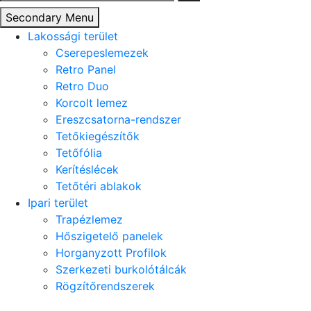
Secondary Menu
Lakossági terület
Cserepeslemezek
Retro Panel
Retro Duo
Korcolt lemez
Ereszcsatorna-rendszer
Tetőkiegészítők
Tetőfólia
Kerítéslécek
Tetőtéri ablakok
Ipari terület
Trapézlemez
Hőszigetelő panelek
Horganyzott Profilok
Szerkezeti burkolótálcák
Rögzítőrendszerek