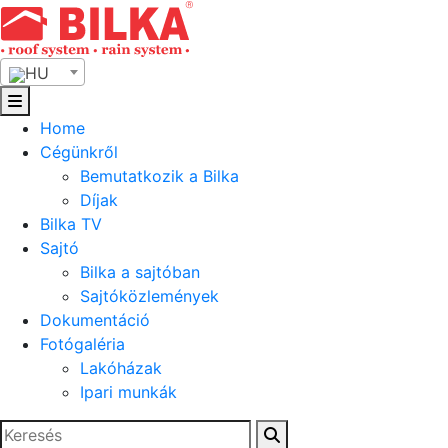
Skip
to
content
HU
Home
Cégünkről
Bemutatkozik a Bilka
Díjak
Bilka TV
Sajtó
Bilka a sajtóban
Sajtóközlemények
Dokumentáció
Fotógaléria
Lakóházak
Ipari munkák
Keresés: