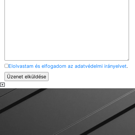
Elolvastam és elfogadom az adatvédelmi irányelvet
.