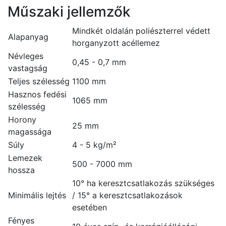
Műszaki jellemzők
Mindkét oldalán poliészterrel védett
Alapanyag
horganyzott acéllemez
Névleges
0,45 - 0,7 mm
vastagság
Teljes szélesség
1100 mm
Hasznos fedési
1065 mm
szélesség
Horony
25 mm
magassága
Súly
4 - 5 kg/m²
Lemezek
500 - 7000 mm
hossza
10° ha keresztcsatlakozás szükséges
Minimális lejtés
/ 15° a keresztcsatlakozások
esetében
Fényes