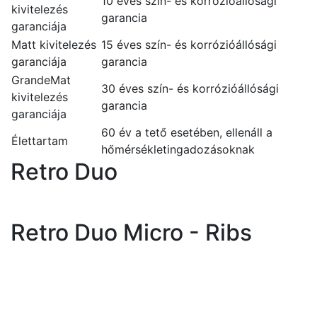
10 éves szín- és korrózióállósági
kivitelezés
garancia
garanciája
Matt kivitelezés
15 éves szín- és korrózióállósági
garanciája
garancia
GrandeMat
30 éves szín- és korrózióállósági
kivitelezés
garancia
garanciája
60 év a tető esetében, ellenáll a
Élettartam
hőmérsékletingadozásoknak
Retro Duo
Retro Duo Micro - Ribs