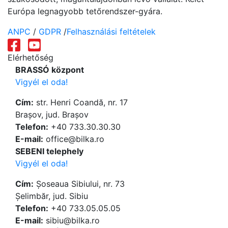
Európa legnagyobb tetőrendszer-gyára.
ANPC
/
GDPR
/
Felhasználási feltételek
Elérhetőség
BRASSÓ központ
Vigyél el oda!
Cím:
str. Henri Coandă, nr. 17
Brașov, jud. Brașov
Telefon:
+40 733.30.30.30
Е-mail:
office@bilka.ro
SEBENI telephely
Vigyél el oda!
Cím:
Șoseaua Sibiului, nr. 73
Șelimbăr, jud. Sibiu
Telefon:
+40 733.05.05.05
Е-mail:
sibiu@bilka.ro