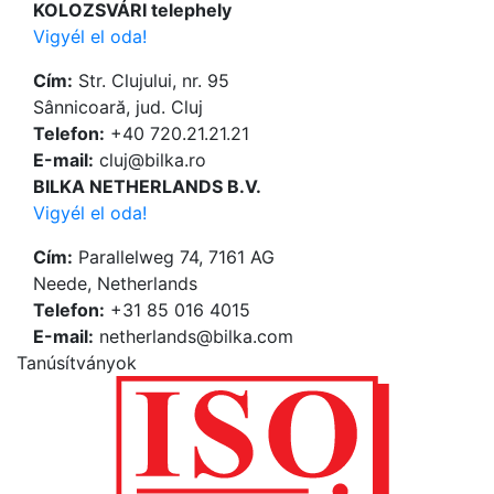
KOLOZSVÁRI telephely
Vigyél el oda!
Cím:
Str. Clujului, nr. 95
Sânnicoară, jud. Cluj
Telefon:
+40 720.21.21.21
Е-mail:
cluj@bilka.ro
BILKA NETHERLANDS B.V.
Vigyél el oda!
Cím:
Parallelweg 74, 7161 AG
Neede, Netherlands
Telefon:
+31 85 016 4015
Е-mail:
netherlands@bilka.com
Tanúsítványok