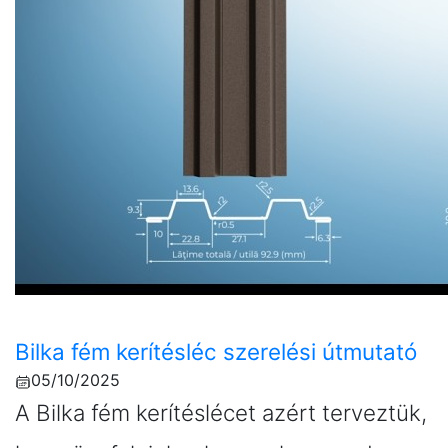
Bilka fém kerítésléc szerelési útmutató
05/10/2025
A Bilka fém kerítéslécet azért terveztük,