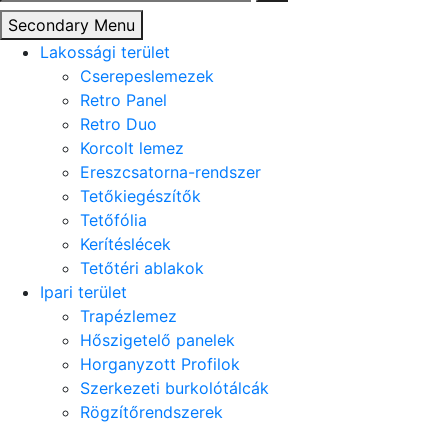
Secondary Menu
Lakossági terület
Cserepeslemezek
Retro Panel
Retro Duo
Korcolt lemez
Ereszcsatorna-rendszer
Tetőkiegészítők
Tetőfólia
Kerítéslécek
Tetőtéri ablakok
Ipari terület
Trapézlemez
Hőszigetelő panelek
Horganyzott Profilok
Szerkezeti burkolótálcák
Rögzítőrendszerek