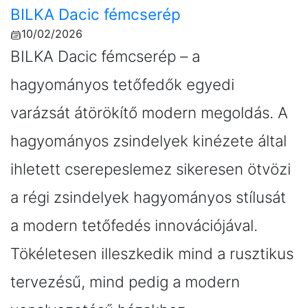
BILKA Dacic fémcserép
10/02/2026
BILKA Dacic fémcserép – a
hagyományos tetőfedők egyedi
varázsát átörökítő modern megoldás. A
hagyományos zsindelyek kinézete által
ihletett cserepeslemez sikeresen ötvözi
a régi zsindelyek hagyományos stílusát
a modern tetőfedés innovációjával.
Tökéletesen illeszkedik mind a rusztikus
tervezésű, mind pedig a modern