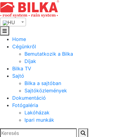
Skip
to
content
HU
Home
Cégünkről
Bemutatkozik a Bilka
Díjak
Bilka TV
Sajtó
Bilka a sajtóban
Sajtóközlemények
Dokumentáció
Fotógaléria
Lakóházak
Ipari munkák
Keresés: