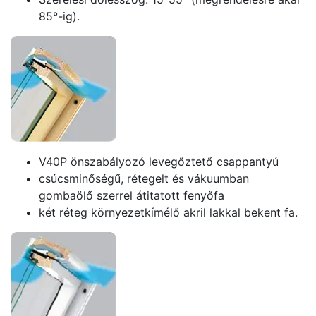
85°-ig).
V40P önszabályozó levegőztető csappantyú
csúcsminőségű, rétegelt és vákuumban
gombaölő szerrel átitatott fenyőfa
két réteg környezetkímélő akril lakkal bekent fa.