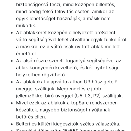
biztonságossá teszi, mind középen billentés,
mind pedig felső felnyitás esetén: amikor az
egyik lehetőséget használják, a másik nem
működik.
Az ablakkeret közepén elhelyezett preSelect
váltó segítségével lehet átváltani egyik funkcióról
a másikra; ez a váltó csak nyitott ablak mellett
érhető el.
Az alsó részre szerelt fogantyú segítségével az
ablak könnyedén kezelhető, és két nyitottsági
helyzetben rögzíthető.
Az ablakokat alapváltozatban U3 hőszigetelő
üveggel szállítjuk. Megrendelésre jobb
jellemzőkkel bíró üveggel (U5, L3, P2) szállítjuk.
Mivel ezek az ablakok a topSafe rendszerben
készültek, nagyobb biztonságot nyújtanak
betörés ellen.
Beltéri és kültéri kiegészítők széles választéka.
Szerelési dőlésszög: 15-55° (megrendelésre akár