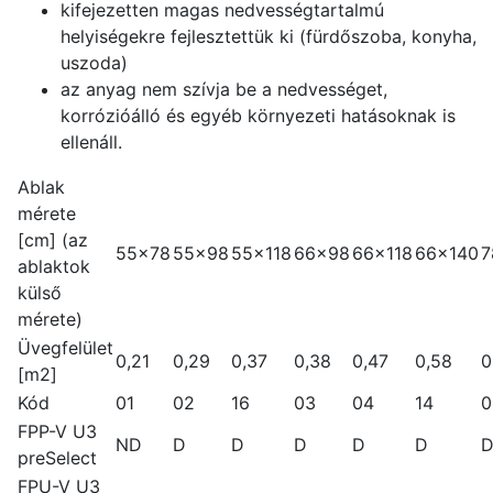
kifejezetten magas nedvességtartalmú
helyiségekre fejlesztettük ki (fürdőszoba, konyha,
uszoda)
az anyag nem szívja be a nedvességet,
korrózióálló és egyéb környezeti hatásoknak is
ellenáll.
Ablak
mérete
[cm] (az
55x78
55x98
55x118
66x98
66x118
66x140
7
ablaktok
külső
mérete)
Üvegfelület
0,21
0,29
0,37
0,38
0,47
0,58
0
[m2]
Kód
01
02
16
03
04
14
0
FPP-V U3
ND
D
D
D
D
D
preSelect
FPU-V U3