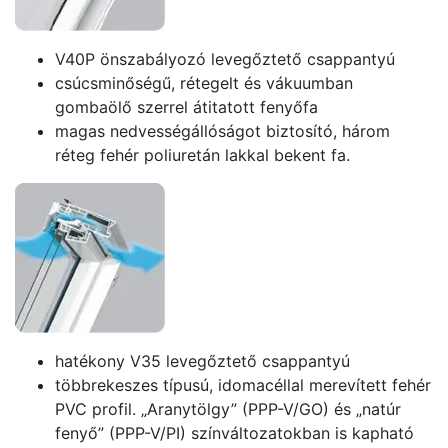
V40P önszabályozó levegőztető csappantyú
csúcsminőségű, rétegelt és vákuumban
gombaölő szerrel átitatott fenyőfa
magas nedvességállóságot biztosító, három
réteg fehér poliuretán lakkal bekent fa.
hatékony V35 levegőztető csappantyú
többrekeszes típusú, idomacéllal merevített fehér
PVC profil. „Aranytölgy” (PPP-V/GO) és „natúr
fenyő” (PPP-V/PI) színváltozatokban is kapható