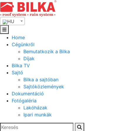
Skip
to
content
HU
Home
Cégünkről
Bemutatkozik a Bilka
Díjak
Bilka TV
Sajtó
Bilka a sajtóban
Sajtóközlemények
Dokumentáció
Fotógaléria
Lakóházak
Ipari munkák
Keresés: