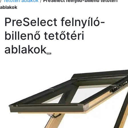
/
Tetőtéri ablakok
/
PreSelect felnyíló-billenő tetőtéri
ablakok
PreSelect felnyíló-
billenő tetőtéri
ablakok