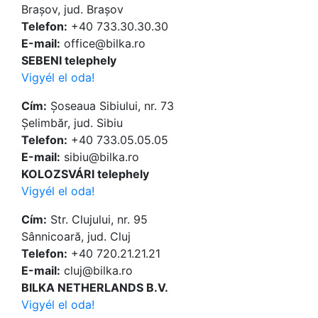
Brașov, jud. Brașov
Telefon:
+40 733.30.30.30
Е-mail:
office@bilka.ro
SEBENI telephely
Vigyél el oda!
Cím:
Șoseaua Sibiului, nr. 73
Șelimbăr, jud. Sibiu
Telefon:
+40 733.05.05.05
Е-mail:
sibiu@bilka.ro
KOLOZSVÁRI telephely
Vigyél el oda!
Cím:
Str. Clujului, nr. 95
Sânnicoară, jud. Cluj
Telefon:
+40 720.21.21.21
Е-mail:
cluj@bilka.ro
BILKA NETHERLANDS B.V.
Vigyél el oda!