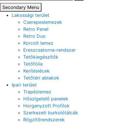
Secondary Menu
Lakossági terület
Cserepeslemezek
Retro Panel
Retro Duo
Korcolt lemez
Ereszcsatorna-rendszer
Tetőkiegészítők
Tetőfólia
Kerítéslécek
Tetőtéri ablakok
Ipari terület
Trapézlemez
Hőszigetelő panelek
Horganyzott Profilok
Szerkezeti burkolótálcák
Rögzítőrendszerek