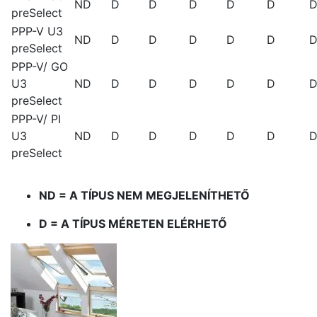
ND
D
D
D
D
D
preSelect
PPP-V U3
ND
D
D
D
D
D
preSelect
PPP-V/ GO
U3
ND
D
D
D
D
D
preSelect
PPP-V/ PI
U3
ND
D
D
D
D
D
preSelect
ND = A TÍPUS NEM MEGJELENÍTHETŐ
D = A TÍPUS MÉRETEN ELÉRHETŐ