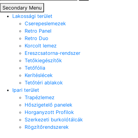
Secondary Menu
Lakossági terület
Cserepeslemezek
Retro Panel
Retro Duo
Korcolt lemez
Ereszcsatorna-rendszer
Tetőkiegészítők
Tetőfólia
Kerítéslécek
Tetőtéri ablakok
Ipari terület
Trapézlemez
Hőszigetelő panelek
Horganyzott Profilok
Szerkezeti burkolótálcák
Rögzítőrendszerek