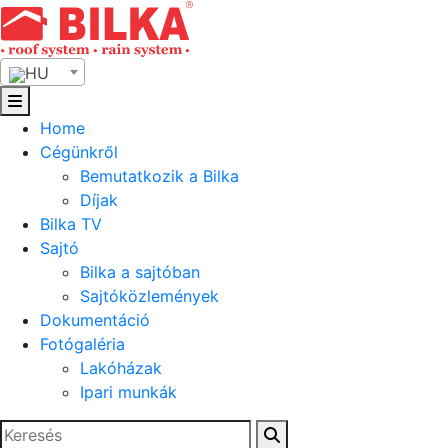
Skip
to
content
HU
Home
Cégünkről
Bemutatkozik a Bilka
Díjak
Bilka TV
Sajtó
Bilka a sajtóban
Sajtóközlemények
Dokumentáció
Fotógaléria
Lakóházak
Ipari munkák
Keresés: