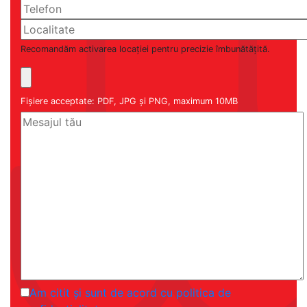
Recomandăm activarea locației pentru precizie îmbunătățită.
Fișiere acceptate: PDF, JPG și PNG, maximum 10MB
Am citit și sunt de acord cu politica de