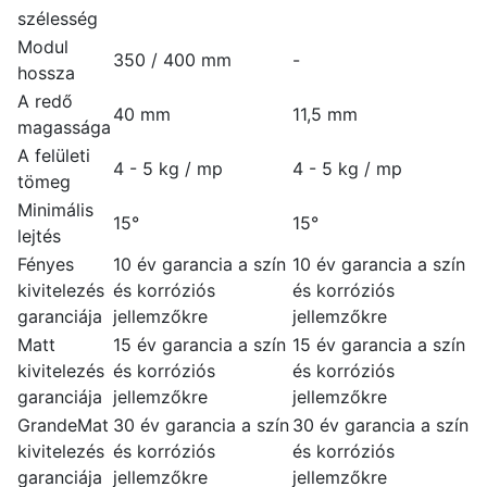
szélesség
Modul
350 / 400 mm
-
hossza
A redő
40 mm
11,5 mm
magassága
A felületi
4 - 5 kg / mp
4 - 5 kg / mp
tömeg
Minimális
15°
15°
lejtés
Fényes
10 év garancia a szín
10 év garancia a szín
kivitelezés
és korróziós
és korróziós
garanciája
jellemzőkre
jellemzőkre
Matt
15 év garancia a szín
15 év garancia a szín
kivitelezés
és korróziós
és korróziós
garanciája
jellemzőkre
jellemzőkre
GrandeMat
30 év garancia a szín
30 év garancia a szín
kivitelezés
és korróziós
és korróziós
garanciája
jellemzőkre
jellemzőkre