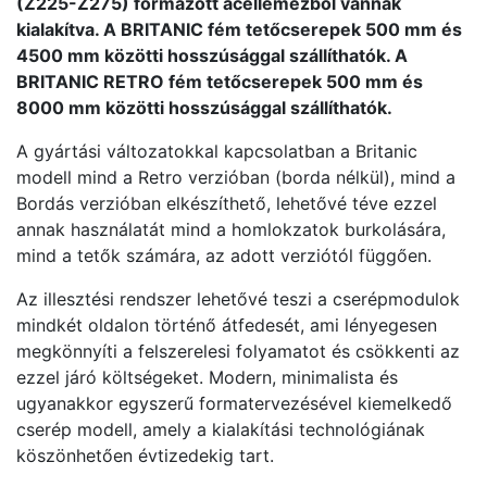
(Z225-Z275) formázott acéllemezből vannak
kialakítva. A BRITANIC fém tetőcserepek 500 mm és
4500 mm közötti hosszúsággal szállíthatók. A
BRITANIC RETRO fém tetőcserepek 500 mm és
8000 mm közötti hosszúsággal szállíthatók.
A gyártási változatokkal kapcsolatban a Britanic
modell mind a Retro verzióban (borda nélkül), mind a
Bordás verzióban elkészíthető, lehetővé téve ezzel
annak használatát mind a homlokzatok burkolására,
mind a tetők számára, az adott verziótól függően.
Az illesztési rendszer lehetővé teszi a cserépmodulok
mindkét oldalon történő átfedesét, ami lényegesen
megkönnyíti a felszerelesi folyamatot és csökkenti az
ezzel járó költségeket. Modern, minimalista és
ugyanakkor egyszerű formatervezésével kiemelkedő
cserép modell, amely a kialakítási technológiának
köszönhetően évtizedekig tart.