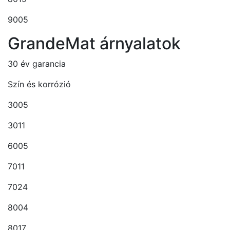
9005
GrandeMat árnyalatok
30 év garancia
Szín és korrózió
3005
3011
6005
7011
7024
8004
8017