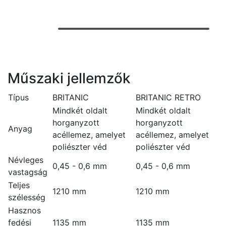
Műszaki jellemzők
Típus
BRITANIC
BRITANIC RETRO
Mindkét oldalt
Mindkét oldalt
horganyzott
horganyzott
Anyag
acéllemez, amelyet
acéllemez, amelyet
poliészter véd
poliészter véd
Névleges
0,45 - 0,6 mm
0,45 - 0,6 mm
vastagság
Teljes
1210 mm
1210 mm
szélesség
Hasznos
fedési
1135 mm
1135 mm