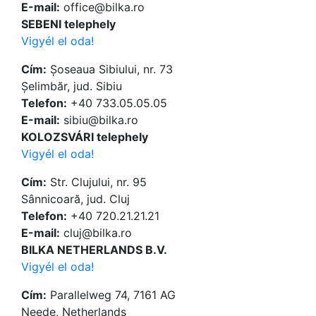
Е-mail:
office@bilka.ro
SEBENI telephely
Vigyél el oda!
Cím:
Șoseaua Sibiului, nr. 73
Șelimbăr, jud. Sibiu
Telefon:
+40 733.05.05.05
Е-mail:
sibiu@bilka.ro
KOLOZSVÁRI telephely
Vigyél el oda!
Cím:
Str. Clujului, nr. 95
Sânnicoară, jud. Cluj
Telefon:
+40 720.21.21.21
Е-mail:
cluj@bilka.ro
BILKA NETHERLANDS B.V.
Vigyél el oda!
Cím:
Parallelweg 74, 7161 AG
Neede, Netherlands