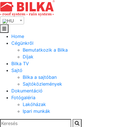
Skip
to
content
HU
Home
Cégünkről
Bemutatkozik a Bilka
Díjak
Bilka TV
Sajtó
Bilka a sajtóban
Sajtóközlemények
Dokumentáció
Fotógaléria
Lakóházak
Ipari munkák
Keresés: