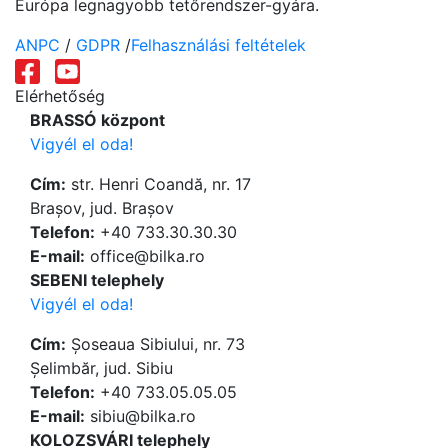
Európa legnagyobb tetőrendszer-gyára.
ANPC
/
GDPR
/
Felhasználási feltételek
Elérhetőség
BRASSÓ központ
Vigyél el oda!
Cím:
str. Henri Coandă, nr. 17
Brașov, jud. Brașov
Telefon:
+40 733.30.30.30
Е-mail:
office@bilka.ro
SEBENI telephely
Vigyél el oda!
Cím:
Șoseaua Sibiului, nr. 73
Șelimbăr, jud. Sibiu
Telefon:
+40 733.05.05.05
Е-mail:
sibiu@bilka.ro
KOLOZSVÁRI telephely