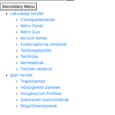
Secondary Menu
Lakossági terület
Cserepeslemezek
Retro Panel
Retro Duo
Korcolt lemez
Ereszcsatorna-rendszer
Tetőkiegészítők
Tetőfólia
Kerítéslécek
Tetőtéri ablakok
Ipari terület
Trapézlemez
Hőszigetelő panelek
Horganyzott Profilok
Szerkezeti burkolótálcák
Rögzítőrendszerek