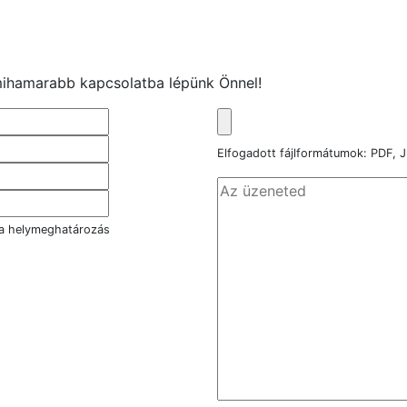
s mihamarabb kapcsolatba lépünk Önnel!
Elfogadott fájlformátumok: PDF
 a helymeghatározás