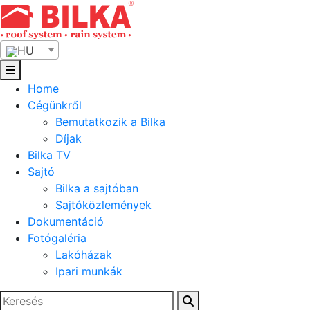
Skip
to
content
HU
Home
Cégünkről
Bemutatkozik a Bilka
Díjak
Bilka TV
Sajtó
Bilka a sajtóban
Sajtóközlemények
Dokumentáció
Fotógaléria
Lakóházak
Ipari munkák
Keresés: