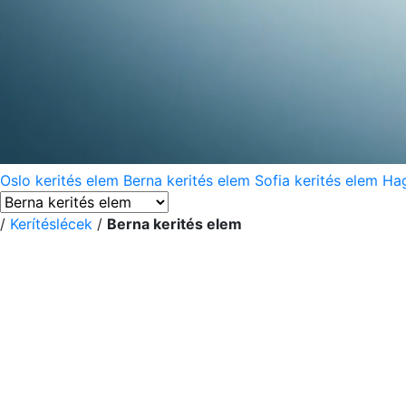
Oslo kerités elem
Berna kerités elem
Sofia kerités elem
Hag
/
Kerítéslécek
/
Berna kerités elem