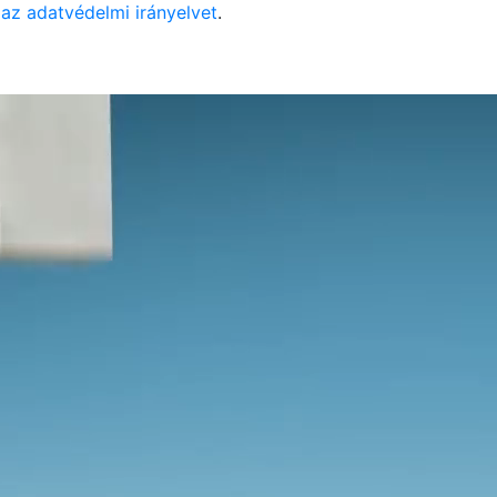
az adatvédelmi irányelvet
.