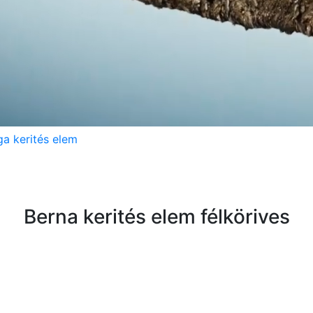
a kerités elem
Berna kerités elem félkörives