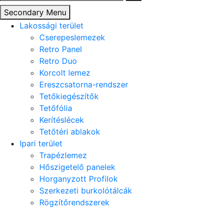
Secondary Menu
Lakossági terület
Cserepeslemezek
Retro Panel
Retro Duo
Korcolt lemez
Ereszcsatorna-rendszer
Tetőkiegészítők
Tetőfólia
Kerítéslécek
Tetőtéri ablakok
Ipari terület
Trapézlemez
Hőszigetelő panelek
Horganyzott Profilok
Szerkezeti burkolótálcák
Rögzítőrendszerek