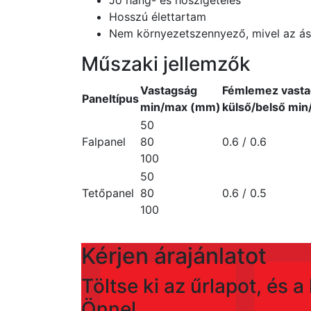
Jó hang- és hőszigetelés
Hosszú élettartam
Nem környezetszennyező, mivel az ás
Műszaki jellemzők
Vastagság
Fémlemez vasta
Paneltípus
min/max (mm)
külső/belső mi
50
Falpanel
80
0.6 / 0.6
100
50
Tetőpanel
80
0.6 / 0.5
100
Kérjen árajánlatot
Töltse ki az űrlapot, és 
Önnel.