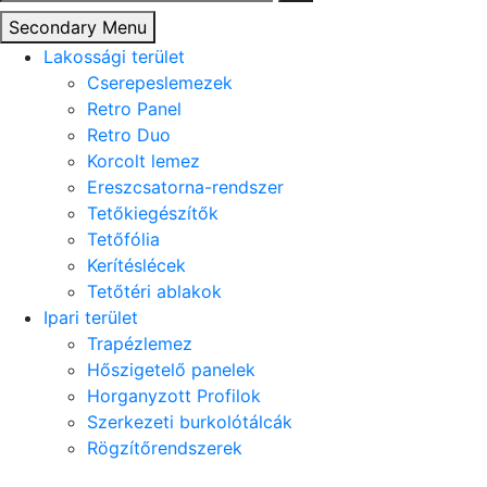
Secondary Menu
Lakossági terület
Cserepeslemezek
Retro Panel
Retro Duo
Korcolt lemez
Ereszcsatorna-rendszer
Tetőkiegészítők
Tetőfólia
Kerítéslécek
Tetőtéri ablakok
Ipari terület
Trapézlemez
Hőszigetelő panelek
Horganyzott Profilok
Szerkezeti burkolótálcák
Rögzítőrendszerek