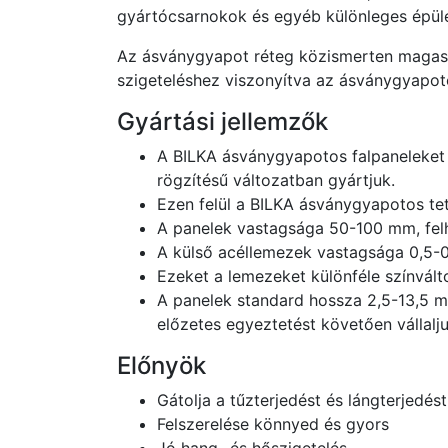
gyártócsarnokok és egyéb különleges épüle
Az ásványgyapot réteg közismerten magas t
szigeteléshez viszonyítva az ásványgyapoto
Gyártási jellemzők
A BILKA ásványgyapotos falpaneleket a
rögzítésű változatban gyártjuk.
Ezen felül a BILKA ásványgyapotos te
A panelek vastagsága 50-100 mm, fel
A külső acéllemezek vastagsága 0,5-
Ezeket a lemezeket különféle színvált
A panelek standard hossza 2,5-13,5 m.
előzetes egyeztetést követően vállalju
Előnyök
Gátolja a tűzterjedést és lángterjedést
Felszerelése könnyed és gyors