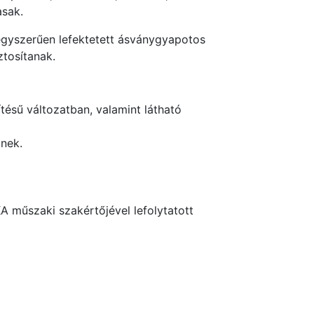
asak.
egyszerűen lefektetett ásványgyapotos
ztosítanak.
tésű változatban, valamint látható
nek.
A műszaki szakértőjével lefolytatott