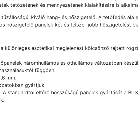
tek tetőzetének és mennyezetének kialakítására is alkalm
űzállóságú, kiváló hang- és hőszigetelő. A tetőfedés alá 
s hőszigetelő panelek két és félszer jobb hőszigetelést bi
 különleges esztétikai megjelenést kölcsönző rejtett rögzí
tőpanelek háromhullámos és öthullámos változatban készül
használásuktól függően.
0,6 mm.
ozatokban gyártjuk.
 A standardtól eltérő hosszúságú panelek gyártását a BILK
k.