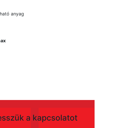
tható anyag
max
vesszük a kapcsolatot