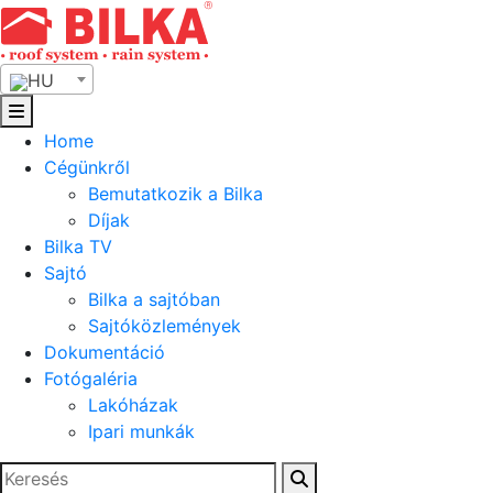
Skip
to
content
HU
Home
Cégünkről
Bemutatkozik a Bilka
Díjak
Bilka TV
Sajtó
Bilka a sajtóban
Sajtóközlemények
Dokumentáció
Fotógaléria
Lakóházak
Ipari munkák
Keresés: