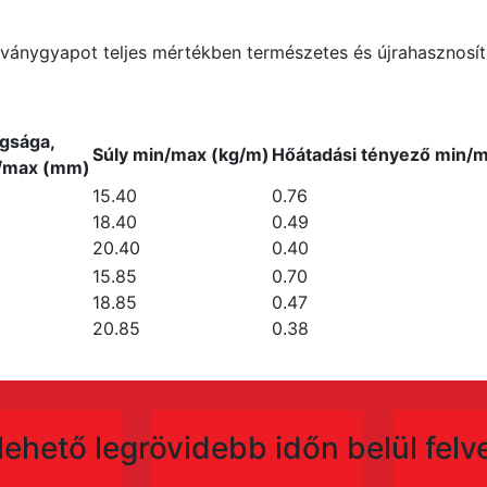
ványgyapot teljes mértékben természetes és újrahasznosí
gsága,
Súly min/max (kg/m)
Hőátadási tényező min/
n/max (mm)
15.40
0.76
18.40
0.49
20.40
0.40
15.85
0.70
18.85
0.47
20.85
0.38
a lehető legrövidebb időn belül fel