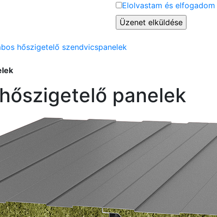
Elolvastam és elfogadom 
abos hőszigetelő szendvicspanelek
elek
hőszigetelő panelek