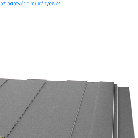
az adatvédelmi irányelvet
.