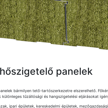
hőszigetelő panelek
nelek bármilyen tető-tartószerkezetre elszerelhető. Főké
k különleges tűzállósági és hangszigetelési eljárásokat igén
házak, ipari épületek, kereskedelmi épületek, mezőgazdasági