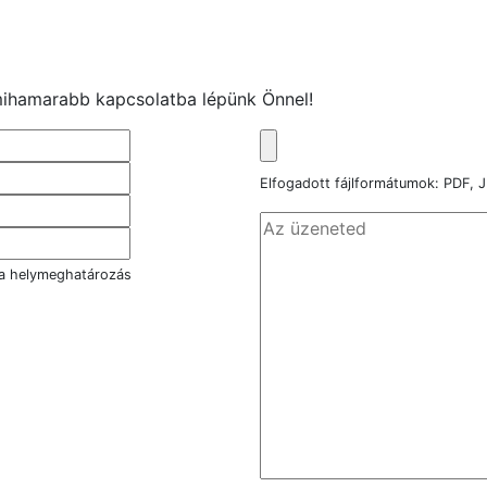
s mihamarabb kapcsolatba lépünk Önnel!
Elfogadott fájlformátumok: PDF
 a helymeghatározás