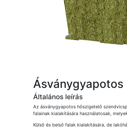
Ásványgyapotos 
Általános leírás
Az ásványgyapotos hőszigetelő szendvicspa
falainak kialakítására használatosak, melye
Külső és belső falak kialakítására, de lakó