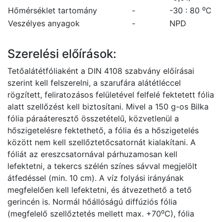
Hőmérséklet tartomány
-
-30 : 80 ⁰C
Veszélyes anyagok
-
NPD
Szerelési előírások:
Tetőalátétfóliaként a DIN 4108 szabvány előírásai
szerint kell felszerelni, a szarufára alátétléccel
rögzített, feliratozásos felületével felfelé fektetett fólia
alatt szellőzést kell biztosítani. Mivel a 150 g-os Bilka
fólia páraáteresztő összetételű, közvetlenül a
hőszigetelésre fektethető, a fólia és a hőszigetelés
között nem kell szellőztetőcsatornát kialakítani. A
fóliát az ereszcsatornával párhuzamosan kell
lefektetni, a tekercs szélén színes sávval megjelölt
átfedéssel (min. 10 cm). A víz folyási irányának
megfelelően kell lefektetni, és átvezethető a tető
gerincén is. Normál hőállóságú diffúziós fólia
(megfelelő szellőztetés mellett max. +70⁰C), fólia