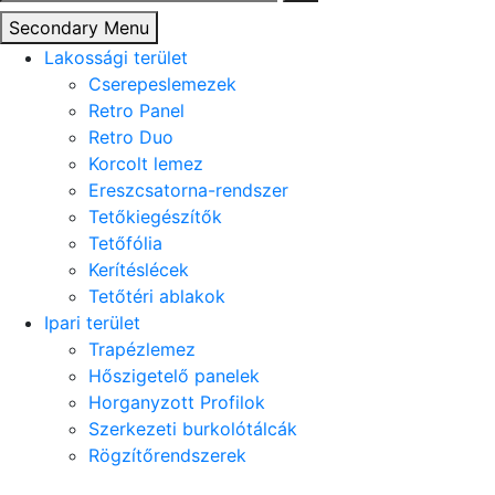
Secondary Menu
Lakossági terület
Cserepeslemezek
Retro Panel
Retro Duo
Korcolt lemez
Ereszcsatorna-rendszer
Tetőkiegészítők
Tetőfólia
Kerítéslécek
Tetőtéri ablakok
Ipari terület
Trapézlemez
Hőszigetelő panelek
Horganyzott Profilok
Szerkezeti burkolótálcák
Rögzítőrendszerek