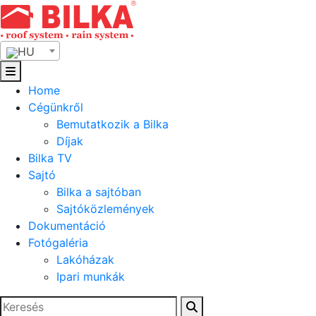
Skip
to
content
HU
Home
Cégünkről
Bemutatkozik a Bilka
Díjak
Bilka TV
Sajtó
Bilka a sajtóban
Sajtóközlemények
Dokumentáció
Fotógaléria
Lakóházak
Ipari munkák
Keresés: