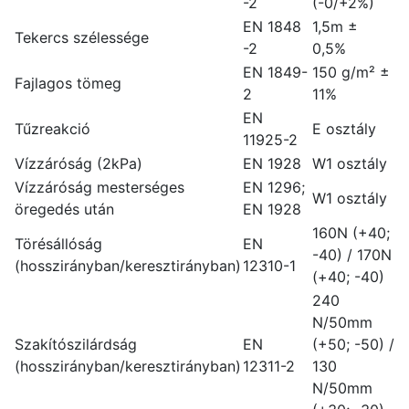
-2
(-0/+2%)
EN 1848
1,5m ±
Tekercs szélessége
-2
0,5%
EN 1849-
150 g/m² ±
Fajlagos tömeg
2
11%
EN
Tűzreakció
E osztály
11925-2
Vízzáróság (2kPa)
EN 1928
W1 osztály
Vízzáróság mesterséges
EN 1296;
W1 osztály
öregedés után
EN 1928
160N (+40;
Törésállóság
EN
-40) / 170N
(hosszirányban/keresztirányban)
12310-1
(+40; -40)
240
N/50mm
Szakítószilárdság
EN
(+50; -50) /
(hosszirányban/keresztirányban)
12311-2
130
N/50mm