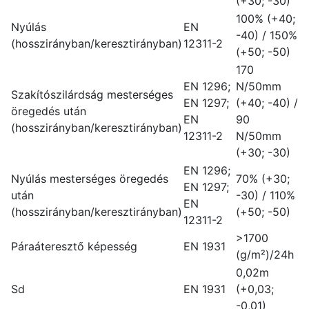
(+30; -30)
100% (+40;
Nyúlás
EN
-40) / 150%
(hosszirányban/keresztirányban)
12311-2
(+50; -50)
170
EN 1296;
N/50mm
Szakítószilárdság mesterséges
EN 1297;
(+40; -40) /
öregedés után
EN
90
(hosszirányban/keresztirányban)
12311-2
N/50mm
(+30; -30)
EN 1296;
Nyúlás mesterséges öregedés
70% (+30;
EN 1297;
után
-30) / 110%
EN
(hosszirányban/keresztirányban)
(+50; -50)
12311-2
>1700
Páraáteresztő képesség
EN 1931
(g/m²)/24h
0,02m
Sd
EN 1931
(+0,03;
-0,01)