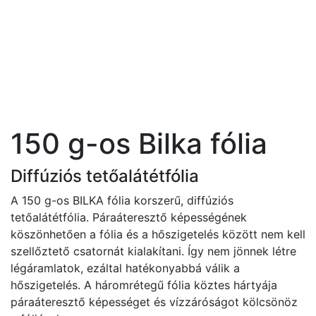
150 g-os Bilka fólia
Diffúziós tetőalátétfólia
A 150 g-os BILKA fólia korszerű, diffúziós
tetőalátétfólia. Páraáteresztő képességének
köszönhetően a fólia és a hőszigetelés között nem kell
szellőztető csatornát kialakítani. Így nem jönnek létre
légáramlatok, ezáltal hatékonyabbá válik a
hőszigetelés. A háromrétegű fólia köztes hártyája
páraáteresztő képességet és vízzáróságot kölcsönöz