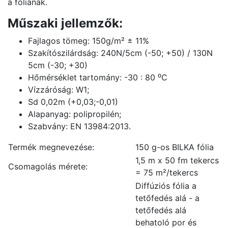
a fóliának.
Műszaki jellemzők:
Fajlagos tömeg: 150g/m² ± 11%
Szakítószilárdság: 240N/5cm (-50; +50) / 130N
5cm (-30; +30)
Hőmérséklet tartomány: -30 : 80 ⁰C
Vízzáróság: W1;
Sd 0,02m (+0,03;-0,01)
Alapanyag: polipropilén;
Szabvány: EN 13984:2013.
Termék megnevezése:
150 g-os BILKA fólia
1,5 m x 50 fm tekercs
Csomagolás mérete:
= 75 m²/tekercs
Diffúziós fólia a
tetőfedés alá - a
tetőfedés alá
behatoló por és