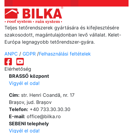
Teljes tetőrendszerek gyártására és kifejlesztésére
szakosodott, magántulajdonban levő vállalat. Kelet-
Európa legnagyobb tetőrendszer-gyára.
ANPC
/
GDPR
/
Felhasználási feltételek
Elérhetőség
BRASSÓ központ
Vigyél el oda!
Cím:
str. Henri Coandă, nr. 17
Brașov, jud. Brașov
Telefon:
+40 733.30.30.30
Е-mail:
office@bilka.ro
SEBENI telephely
Vigyél el oda!