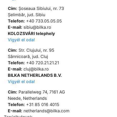
Cím:
Șoseaua Sibiului, nr. 73
Șelimbăr, jud. Sibiu
Telefon:
+40 733.05.05.05
Е-mail:
sibiu@bilka.ro
KOLOZSVÁRI telephely
Vigyél el oda!
Cím:
Str. Clujului, nr. 95
Sânnicoară, jud. Cluj
Telefon:
+40 720.21.21.21
Е-mail:
cluj@bilka.ro
BILKA NETHERLANDS B.V.
Vigyél el oda!
Cím:
Parallelweg 74, 7161 AG
Neede, Netherlands
Telefon:
+31 85 016 4015
Е-mail:
netherlands@bilka.com