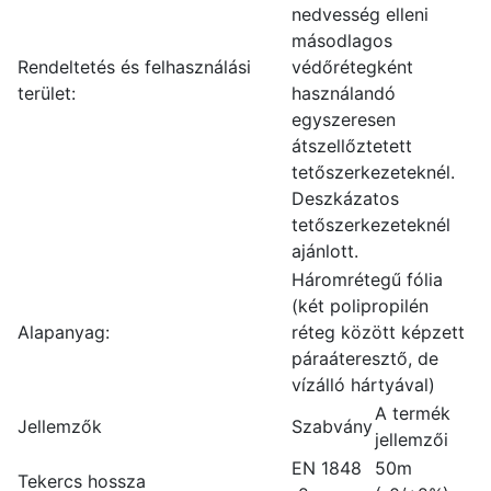
nedvesség elleni
másodlagos
Rendeltetés és felhasználási
védőrétegként
terület:
használandó
egyszeresen
átszellőztetett
tetőszerkezeteknél.
Deszkázatos
tetőszerkezeteknél
ajánlott.
Háromrétegű fólia
(két polipropilén
Alapanyag:
réteg között képzett
páraáteresztő, de
vízálló hártyával)
A termék
Jellemzők
Szabvány
jellemzői
EN 1848
50m
Tekercs hossza