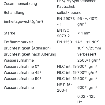
PES/PE/Synthetischer
Zusammensetzung
Kautschuk
Behandlung
selbstklebend
EN 29073
95 (+/-10%)
Einheitsgewicht(g/m²)
- 1
g/m²
EN ISO
Stärke
< 1 mm
9073-2
Entflammbarkeit
EN 13501-1
A2 - s1, d0*¹
Bruchfestigkeit (Adhäsion)
10*¹ N/25mm
Bruchfestigkeit nach Alterung
verbessert
Wasseraufnahme
2500*1 g/m²
Wasseraufnahme 0º
FILC int. 19
900*¹ g/m²
Wasseraufnahme 45º
FILC int. 19
700*¹ g/m²
Wasseraufnahme 90º
FILC int. 19
500*¹ g/m²
NF P 15-
Wasseraufnahme
600*¹ g/m²
203-1
0,02 - 125
Hz