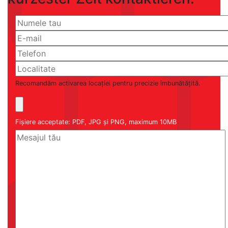
Recomandăm activarea locației pentru precizie îmbunătățită.
Fișiere acceptate: PDF, JPG și PNG, maximum 10MB