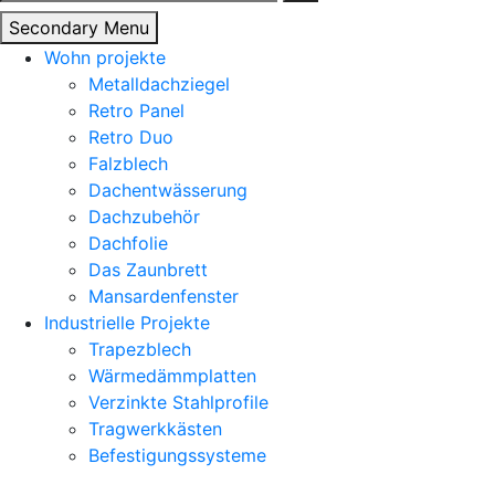
nach:
Secondary Menu
Wohn projekte
Metalldachziegel
Retro Panel
Retro Duo
Falzblech
Dachentwässerung
Dachzubehör
Dachfolie
Das Zaunbrett
Mansardenfenster
Industrielle Projekte
Trapezblech
Wärmedämmplatten
Verzinkte Stahlprofile
Tragwerkkästen
Befestigungssysteme