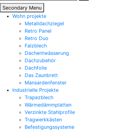
nach:
Secondary Menu
Wohn projekte
Metalldachziegel
Retro Panel
Retro Duo
Falzblech
Dachentwässerung
Dachzubehör
Dachfolie
Das Zaunbrett
Mansardenfenster
Industrielle Projekte
Trapezblech
Wärmedämmplatten
Verzinkte Stahlprofile
Tragwerkkästen
Befestigungssysteme