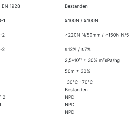
; EN 1928
Bestanden
0-1
≥100N / ≥100N
1-2
≥220N N/50mm / ≥150N N/
1-2
≥12% / ≥7%
2,5*10¹¹ ± 30% m²sPa/hg
50m ± 30%
-30°C : 70°C
Bestanden
7-2
NPD
1
NPD
NPD