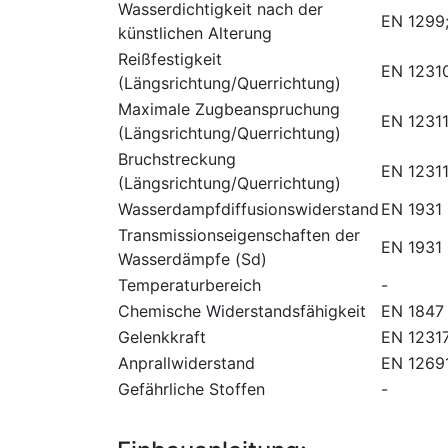
Wasserdichtigkeit nach der
EN 1299
künstlichen Alterung
Reißfestigkeit
EN 1231
(Längsrichtung/Querrichtung)
Maximale Zugbeanspruchung
EN 1231
(Längsrichtung/Querrichtung)
Bruchstreckung
EN 1231
(Längsrichtung/Querrichtung)
Wasserdampfdiffusionswiderstand
EN 1931
Transmissionseigenschaften der
EN 1931
Wasserdämpfe (Sd)
Temperaturbereich
-
Chemische Widerstandsfähigkeit
EN 1847
Gelenkkraft
EN 1231
Anprallwiderstand
EN 1269
Gefährliche Stoffen
-