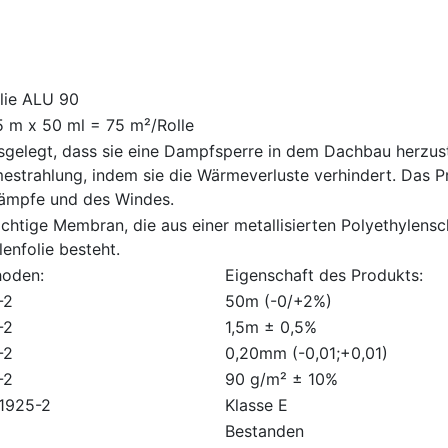
lie ALU 90
,5 m x 50 ml = 75 m²/Rolle
usgelegt, dass sie eine Dampfsperre in dem Dachbau herzuste
estrahlung, indem sie die Wärmeverluste verhindert. Das Pro
ämpfe und des Windes.
chtige Membran, die aus einer metallisierten Polyethylensc
lenfolie besteht.
hoden:
Eigenschaft des Produkts:
-2
50m (-0/+2%)
-2
1,5m ± 0,5%
-2
0,20mm (-0,01;+0,01)
-2
90 g/m² ± 10%
11925-2
Klasse E
Bestanden