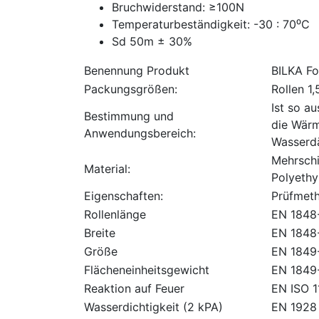
Bruchwiderstand: ≥100N
Temperaturbeständigkeit: -30 : 70⁰C
Sd 50m ± 30%
Benennung Produkt
BILKA Fo
Packungsgrößen:
Rollen 1
Ist so a
Bestimmung und
die Wärm
Anwendungsbereich:
Wasserd
Mehrschi
Material:
Polyethy
Eigenschaften:
Prüfmet
Rollenlänge
EN 1848
Breite
EN 1848
Größe
EN 1849
Flächeneinheitsgewicht
EN 1849
Reaktion auf Feuer
EN ISO 
Wasserdichtigkeit (2 kPA)
EN 1928