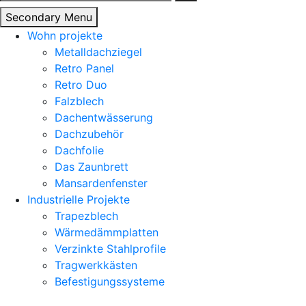
nach:
Secondary Menu
Wohn projekte
Metalldachziegel
Retro Panel
Retro Duo
Falzblech
Dachentwässerung
Dachzubehör
Dachfolie
Das Zaunbrett
Mansardenfenster
Industrielle Projekte
Trapezblech
Wärmedämmplatten
Verzinkte Stahlprofile
Tragwerkkästen
Befestigungssysteme