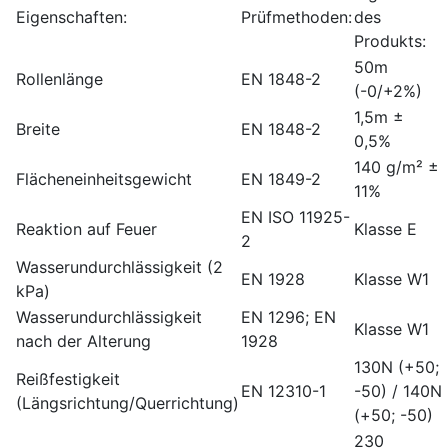
Eigenschaften:
Prüfmethoden:
des
Produkts:
50m
Rollenlänge
EN 1848-2
(-0/+2%)
1,5m ±
Breite
EN 1848-2
0,5%
140 g/m² ±
Flächeneinheitsgewicht
EN 1849-2
11%
EN ISO 11925-
Reaktion auf Feuer
Klasse E
2
Wasserundurchlässigkeit (2
EN 1928
Klasse W1
kPa)
Wasserundurchlässigkeit
EN 1296; EN
Klasse W1
nach der Alterung
1928
130N (+50;
Reißfestigkeit
EN 12310-1
-50) / 140N
(Längsrichtung/Querrichtung)
(+50; -50)
230