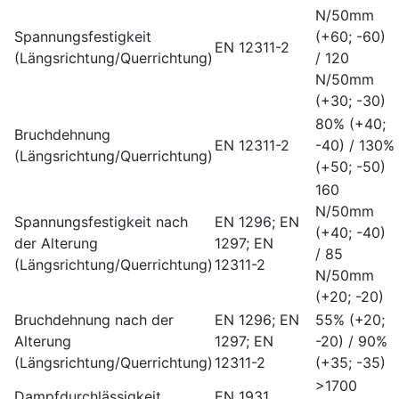
N/50mm
Spannungsfestigkeit
(+60; -60)
EN 12311-2
(Längsrichtung/Querrichtung)
/ 120
N/50mm
(+30; -30)
80% (+40;
Bruchdehnung
EN 12311-2
-40) / 130%
(Längsrichtung/Querrichtung)
(+50; -50)
160
N/50mm
Spannungsfestigkeit nach
EN 1296; EN
(+40; -40)
der Alterung
1297; EN
/ 85
(Längsrichtung/Querrichtung)
12311-2
N/50mm
(+20; -20)
Bruchdehnung nach der
EN 1296; EN
55% (+20;
Alterung
1297; EN
-20) / 90%
(Längsrichtung/Querrichtung)
12311-2
(+35; -35)
>1700
Dampfdurchlässigkeit
EN 1931