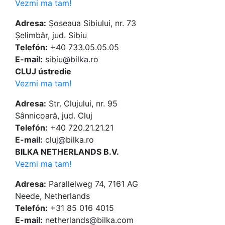
Vezmi ma tam!
Adresa:
Șoseaua Sibiului, nr. 73
Șelimbăr, jud. Sibiu
Telefón:
+40 733.05.05.05
E-mail:
sibiu@bilka.ro
CLUJ ústredie
Vezmi ma tam!
Adresa:
Str. Clujului, nr. 95
Sânnicoară, jud. Cluj
Telefón:
+40 720.21.21.21
E-mail:
cluj@bilka.ro
BILKA NETHERLANDS B.V.
Vezmi ma tam!
Adresa:
Parallelweg 74, 7161 AG
Neede, Netherlands
Telefón:
+31 85 016 4015
E-mail:
netherlands@bilka.com