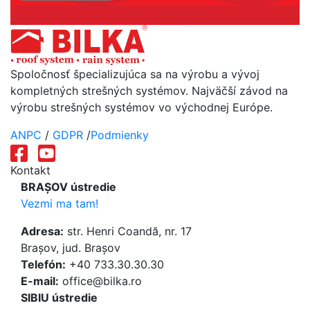
Spoločnosť špecializujúca sa na výrobu a vývoj
kompletných strešných systémov. Najväčší závod na
výrobu strešných systémov vo východnej Európe.
ANPC
/
GDPR
/
Podmienky
Kontakt
BRAȘOV ústredie
Vezmi ma tam!
Adresa:
str. Henri Coandă, nr. 17
Brașov, jud. Brașov
Telefón:
+40 733.30.30.30
E-mail:
office@bilka.ro
SIBIU ústredie