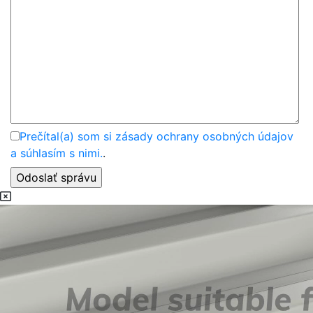
Prečítal(a) som si zásady ochrany osobných údajov
a súhlasím s nimi.
.