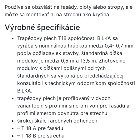
Používa sa obzvlášť na fasády, ploty alebo stropy, ale
môže sa montovať aj na strechu ako krytina.
Výrobné špecifikácie
Trapézový plech T18 spoločnosti BILKA sa
vyrába s nominálnou hrúbkou medzi 0,4- 0,7 mm,
podľa požiadaviek stavby, štandardná dĺžka
modulov je medzi 0,5 m a 13,5 m. Zhotovenie
modulov s dĺžkami odlišnými od tých
štandardných sa vykoná po predchádzajúcej
konzultácii s technickým odborníkom spoločnosti
BILKA.
trapézový plech je profilovaný v dvoch
variantoch: s profilmi smerom von pre fasádu a
profilmi smerom dovnútra pre strechu
širokej škále farebných odtieňoch
– T 18 A pre fasádu
– T 18 B pre strechu