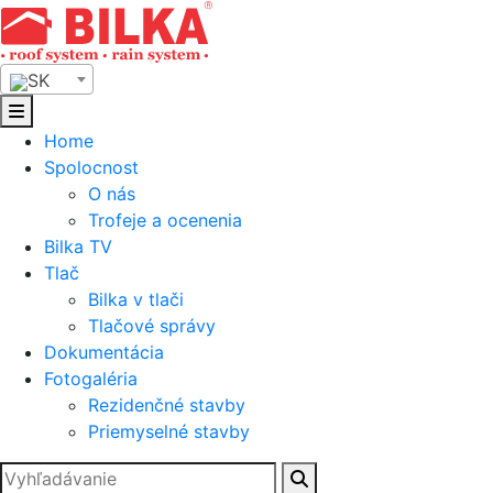
Skip
to
content
SK
Home
Spolocnost
O nás
Trofeje a ocenenia
Bilka TV
Tlač
Bilka v tlači
Tlačové správy
Dokumentácia
Fotogaléria
Rezidenčné stavby
Priemyselné stavby
Hľadať: