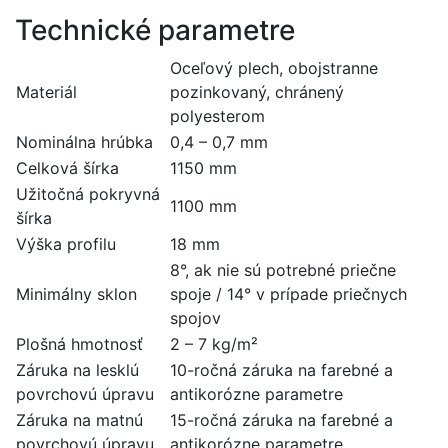
Technické parametre
Oceľový plech, obojstranne
Materiál
pozinkovaný, chránený
polyesterom
Nominálna hrúbka
0,4 – 0,7 mm
Celková šírka
1150 mm
Užitočná pokryvná
1100 mm
šírka
Výška profilu
18 mm
8°, ak nie sú potrebné priečne
Minimálny sklon
spoje / 14° v prípade priečnych
spojov
Plošná hmotnosť
2 – 7 kg/m²
Záruka na lesklú
10-ročná záruka na farebné a
povrchovú úpravu
antikorózne parametre
Záruka na matnú
15-ročná záruka na farebné a
povrchovú úpravu
antikorózne parametre