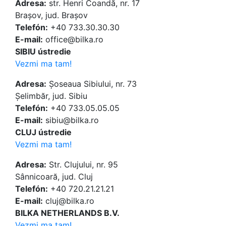
Adresa:
str. Henri Coandă, nr. 17
Brașov, jud. Brașov
Telefón:
+40 733.30.30.30
E-mail:
office@bilka.ro
SIBIU ústredie
Vezmi ma tam!
Adresa:
Șoseaua Sibiului, nr. 73
Șelimbăr, jud. Sibiu
Telefón:
+40 733.05.05.05
E-mail:
sibiu@bilka.ro
CLUJ ústredie
Vezmi ma tam!
Adresa:
Str. Clujului, nr. 95
Sânnicoară, jud. Cluj
Telefón:
+40 720.21.21.21
E-mail:
cluj@bilka.ro
BILKA NETHERLANDS B.V.
Vezmi ma tam!