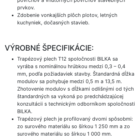
povrchov a vnútorných povrchov stavebných
prvkov.
Zdobenie vonkajších plôch plotov, letných
kuchyniek, dočasných stavieb.
VÝROBNÉ ŠPECIFIKÁCIE:
Trapézový plech T12 spoločnosti BILKA sa
vyrába s nominálnou hrúbkou medzi 0,3 – 0,4
mm, podľa požiadaviek stavby. Štandardná dĺžka
modulov sa pohybuje medzi 0,5 m a 13,5 m.
Zhotovenie modulov s dĺžkami odlišnými od tých
štandardných sa vykoná po predchádzajúcej
konzultácii s technickým odborníkom spoločnosti
BILKA.
Trapézový plech je profilovaný dvomi spôsobmi:
zo surového materiálu so šírkou 1 250 mm a zo
surového materiálu so šírkou 1 000 mm.