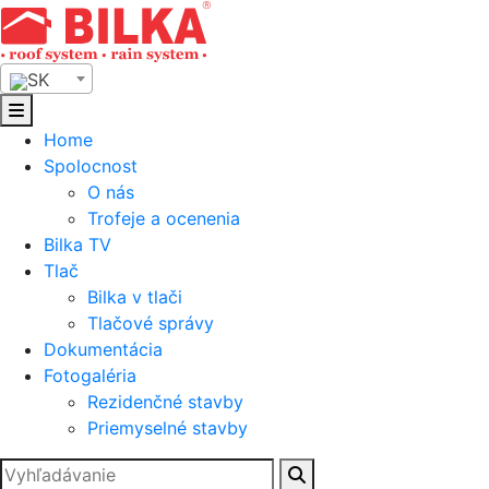
Skip
to
content
SK
Home
Spolocnost
O nás
Trofeje a ocenenia
Bilka TV
Tlač
Bilka v tlači
Tlačové správy
Dokumentácia
Fotogaléria
Rezidenčné stavby
Priemyselné stavby
Hľadať: