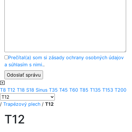
Prečítal(a) som si zásady ochrany osobných údajov
a súhlasím s nimi.
.
T8
T12
T18
S18 Sinus
T35
T45
T60
T85
T135
T153
T200
/
Trapézový plech
/
T12
T12