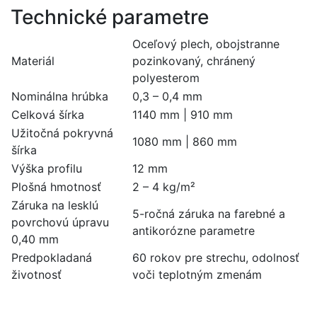
Technické parametre
Oceľový plech, obojstranne
Materiál
pozinkovaný, chránený
polyesterom
Nominálna hrúbka
0,3 – 0,4 mm
Celková šírka
1140 mm | 910 mm
Užitočná pokryvná
1080 mm | 860 mm
šírka
Výška profilu
12 mm
Plošná hmotnosť
2 – 4 kg/m²
Záruka na lesklú
5-ročná záruka na farebné a
povrchovú úpravu
antikorózne parametre
0,40 mm
Predpokladaná
60 rokov pre strechu, odolnosť
životnosť
voči teplotným zmenám