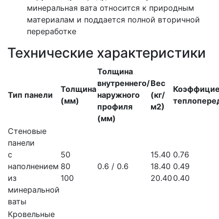
минеральная вата относится к природным
материалам и поддается полной вторичной
переработке
Технические характеристики
Толщина
внутреннего/
Вес
Толщина
Коэффицие
Тип панели
наружного
(кг/
(мм)
теплопере
профиля
м2)
(мм)
Стеновые
панели
с
50
15.40
0.76
наполнением
80
0.6 / 0.6
18.40
0.49
из
100
20.40
0.40
минеральной
ваты
Кровельные