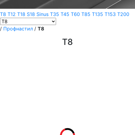
Т8
T12
Т18
S18 Sinus
T35
T45
T60
Т85
T135
T153
T200
/
Профнастил
/
Т8
Т8