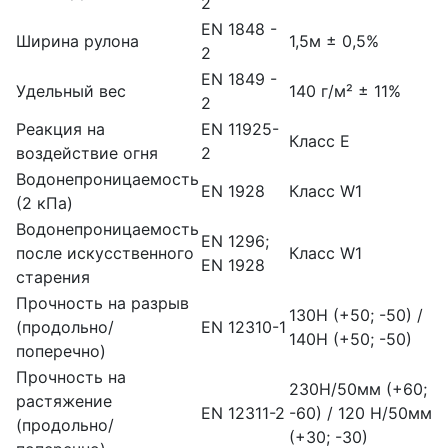
2
EN 1848 -
Ширина рулона
1,5м ± 0,5%
2
EN 1849 -
Удельный вес
140 г/м² ± 11%
2
Реакция на
EN 11925-
Класс E
воздействие огня
2
Водонепроницаемость
EN 1928
Класс W1
(2 кПа)
Водонепроницаемость
EN 1296;
после искусственного
Класс W1
EN 1928
старения
Прочность на разрыв
130Н (+50; -50) /
(продольно/
EN 12310-1
140Н (+50; -50)
поперечно)
Прочность на
230Н/50мм (+60;
растяжение
EN 12311-2
-60) / 120 Н/50мм
(продольно/
(+30; -30)