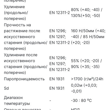
поперечно)
Удлинение
80% (+40; -40) /
(продольно/
EN 12311-2
130%(+50; -50)
поперечно)
Прочность на
растяжение после
EN 1296;
160 Н/50мм (+40;
искусственного
EN 1297;
-40) / 85 Н/50мм
старения (продольно/
EN 12311-2
(+20; -20)
поперечно)
Удлинение после
EN 1296;
искусственного
55% (+20; -20) /
EN 1297;
старения (продольно/
90% (+35; -35)
EN 12311-2
поперечно)
Паропроницаемость
EN 1931
>1700 (г/м²)/24h
0,02м (+0,03;
Sd
EN 1931
-0,01)
Диапазон
-
-30 : 80 ⁰C
температуры
Опасные вещества
-
НПД