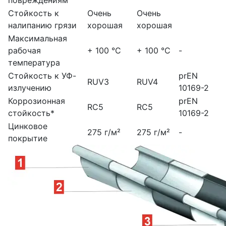
повреждениям
Стойкость к
Очень
Очень
налипанию грязи
хорошая
хорошая
Максимальная
рабочая
+ 100 °C
+ 100 °C
-
температура
Стойкость к УФ-
prEN
RUV3
RUV4
излучению
10169-2
Коррозионная
prEN
RC5
RC5
стойкость*
10169-2
Цинковое
275 г/м²
275 г/м²
-
покрытие