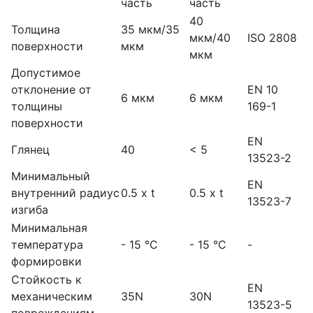
часть
часть
40
Толщина
35 мкм/35
мкм/40
ISO 2808
поверхности
мкм
мкм
Допустимое
отклонение от
EN 10
6 мкм
6 мкм
толщины
169-1
поверхности
EN
Глянец
40
< 5
13523-2
Минимальный
EN
внутренний радиус
0.5 x t
0.5 x t
13523-7
изгиба
Минимальная
температура
- 15 °C
- 15 °C
-
формировки
Стойкость к
EN
механическим
35N
30N
13523-5