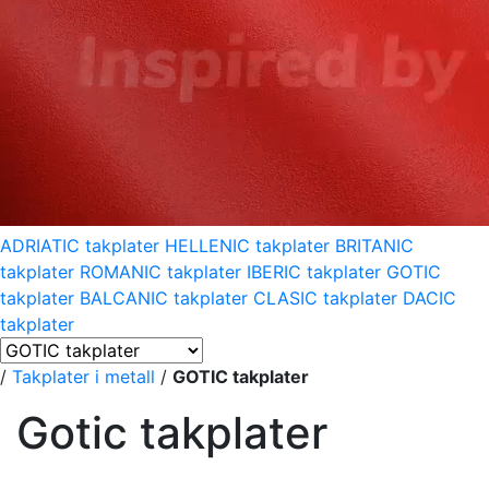
ADRIATIC takplater
HELLENIC takplater
BRITANIC
takplater
ROMANIC takplater
IBERIC takplater
GOTIC
takplater
BALCANIC takplater
CLASIC takplater
DACIC
takplater
/
Takplater i metall
/
GOTIC takplater
Gotic takplater