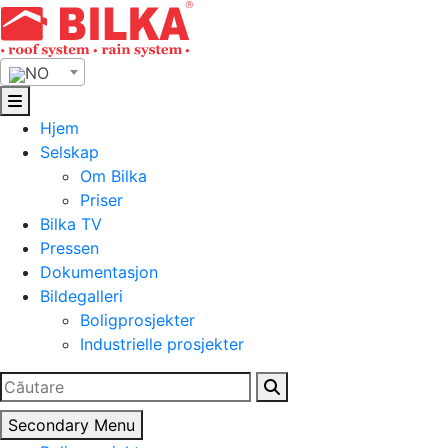
Skip
to
content
NO
Hjem
Selskap
Om Bilka
Priser
Bilka TV
Pressen
Dokumentasjon
Bildegalleri
Boligprosjekter
Industrielle prosjekter
Search
for:
Secondary Menu