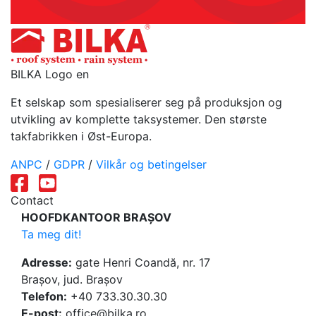
BILKA Logo en
Et selskap som spesialiserer seg på produksjon og
utvikling av komplette taksystemer. Den største
takfabrikken i Øst-Europa.
ANPC
/
GDPR
/
Vilkår og betingelser
Contact
HOOFDKANTOOR BRAȘOV
Ta meg dit!
Adresse:
gate Henri Coandă, nr. 17
Brașov, jud. Brașov
Telefon:
+40 733.30.30.30
E-post:
office@bilka.ro