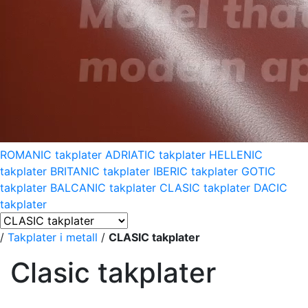
ROMANIC takplater
ADRIATIC takplater
HELLENIC
takplater
BRITANIC takplater
IBERIC takplater
GOTIC
takplater
BALCANIC takplater
CLASIC takplater
DACIC
takplater
/
Takplater i metall
/
CLASIC takplater
Clasic takplater