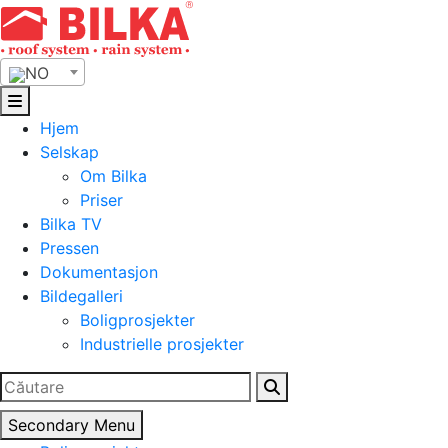
Skip
to
content
NO
Hjem
Selskap
Om Bilka
Priser
Bilka TV
Pressen
Dokumentasjon
Bildegalleri
Boligprosjekter
Industrielle prosjekter
Search
for:
Secondary Menu