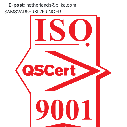
E-post:
netherlands@bilka.com
SAMSVARSERKLÆRINGER