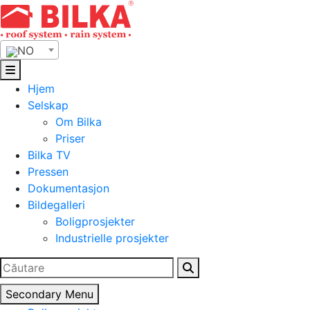
Skip
to
content
NO
Hjem
Selskap
Om Bilka
Priser
Bilka TV
Pressen
Dokumentasjon
Bildegalleri
Boligprosjekter
Industrielle prosjekter
Search
for:
Secondary Menu