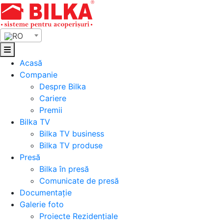
Skip
to
content
RO
Acasă
Companie
Despre Bilka
Cariere
Premii
Bilka TV
Bilka TV business
Bilka TV produse
Presă
Bilka în presă
Comunicate de presă
Documentație
Galerie foto
Proiecte Rezidențiale