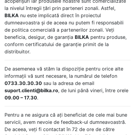
acoperișuri iar produsele noastre sunt comercializate
la nivelul întregii țări prin parteneri zonali. Astfel,
BILKA
nu este implicată direct în proiectul
dumneavoastra și de aceea nu putem fi responsabili
de politica comercială a partenerilor zonali. Veți
beneficia, desigur, de garanția
BILKA
pentru produse,
conform certificatului de garanție primit de la
distribuitor.
De asemenea vă stăm la dispoziție pentru orice alte
informații vă sunt necesare, la numărul de telefon
0733.30.30.30
sau la adresa de email
suport.clienti@bilka.ro
, de luni până vineri, între orele
09.00 – 17.30
.
Pentru a ne asigura că ați beneficiat de cele mai bune
servicii, avem nevoie de feedback-ul dumneavoastră.
De aceea, veți fi contactat în 72 de ore de către