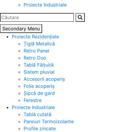
Proiecte Industriale
Caută
după:
Secondary Menu
Proiecte Rezidențiale
Țiglă Metalică
Retro Panel
Retro Duo
Tablă Fălțuită
Sistem pluvial
Accesorii acoperiș
Folie acoperiș
Șipcă de gard
Ferestre
Proiecte Industriale
Tablă cutată
Panouri Termoizolante
Profile zincate