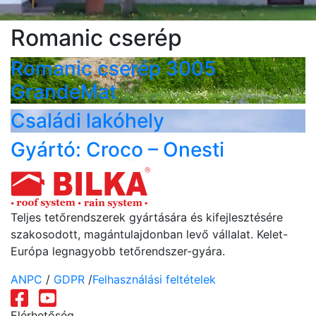
Romanic cserép
Romanic cserép 3005
GrandeMat
Családi lakóhely
Gyártó: Croco – Onesti
Teljes tetőrendszerek gyártására és kifejlesztésére
szakosodott, magántulajdonban levő vállalat. Kelet-
Európa legnagyobb tetőrendszer-gyára.
ANPC
/
GDPR
/
Felhasználási feltételek
Elérhetőség