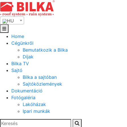
Skip
to
content
HU
Home
Cégünkről
Bemutatkozik a Bilka
Díjak
Bilka TV
Sajtó
Bilka a sajtóban
Sajtóközlemények
Dokumentáció
Fotógaléria
Lakóházak
Ipari munkák
Keresés: