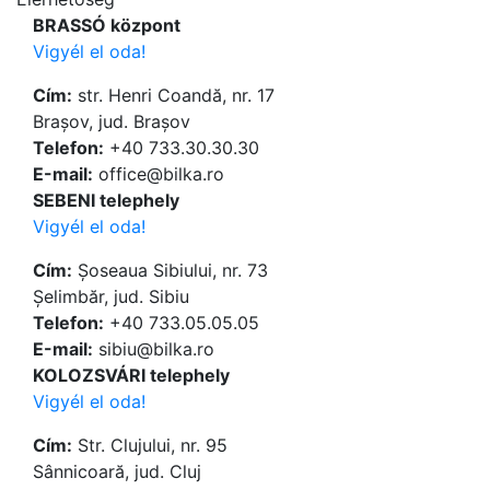
BRASSÓ központ
Vigyél el oda!
Cím:
str. Henri Coandă, nr. 17
Brașov, jud. Brașov
Telefon:
+40 733.30.30.30
Е-mail:
office@bilka.ro
SEBENI telephely
Vigyél el oda!
Cím:
Șoseaua Sibiului, nr. 73
Șelimbăr, jud. Sibiu
Telefon:
+40 733.05.05.05
Е-mail:
sibiu@bilka.ro
KOLOZSVÁRI telephely
Vigyél el oda!
Cím:
Str. Clujului, nr. 95
Sânnicoară, jud. Cluj