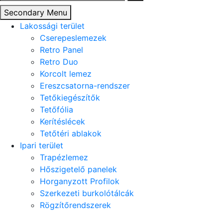
Secondary Menu
Lakossági terület
Cserepeslemezek
Retro Panel
Retro Duo
Korcolt lemez
Ereszcsatorna-rendszer
Tetőkiegészítők
Tetőfólia
Kerítéslécek
Tetőtéri ablakok
Ipari terület
Trapézlemez
Hőszigetelő panelek
Horganyzott Profilok
Szerkezeti burkolótálcák
Rögzítőrendszerek