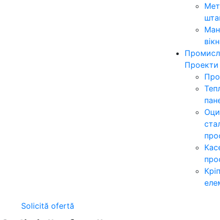
Мет
шта
Ман
вікн
Промисл
Проекти
Про
Теп
пан
Оци
ста
про
Кас
про
Крі
еле
Solicită ofertă