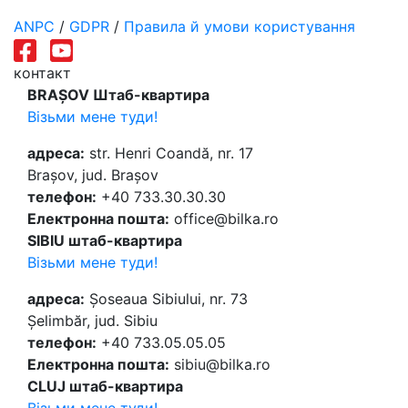
ANPC
/
GDPR
/
Правила й умови користування
контакт
BRAȘOV Штаб-квартира
Візьми мене туди!
адреса:
str. Henri Coandă, nr. 17
Brașov, jud. Brașov
телефон:
+40 733.30.30.30
Електронна пошта:
office@bilka.ro
SIBIU штаб-квартира
Візьми мене туди!
адреса:
Șoseaua Sibiului, nr. 73
Șelimbăr, jud. Sibiu
телефон:
+40 733.05.05.05
Електронна пошта:
sibiu@bilka.ro
CLUJ штаб-квартира
Візьми мене туди!