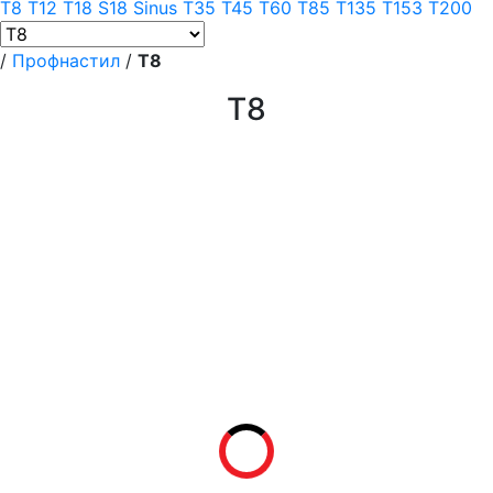
T8
T12
T18
S18 Sinus
T35
T45
T60
T85
T135
T153
T200
/
Профнастил
/
T8
T8