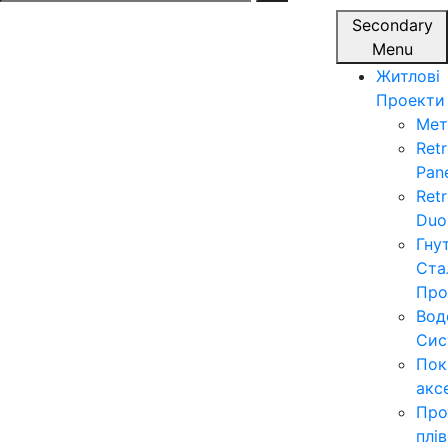
for:
Secondary
Menu
Житлові
Проекти
Мет
Ret
Pan
Ret
Duo
Гну
Ста
Про
Вод
Сис
Пок
акс
Про
плі