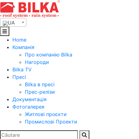
Skip
to
content
UA
Home
Компанія
Про компанію Bilka
Нагороди
Bilka TV
Пресі
Bilka в пресі
Прес-релізи
Документація
Фотогалерея
Житлові проєкти
Промислові Проекти
Search