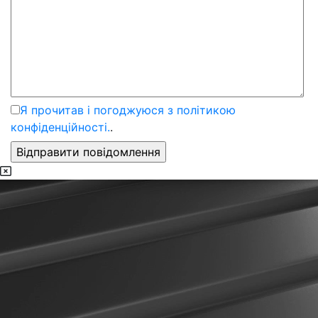
Я прочитав і погоджуюся з політикою
конфіденційності.
.