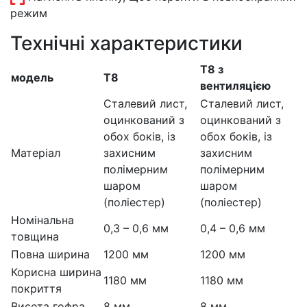
режим
Технічні характеристики
T8 з
модель
T8
вентиляцією
Сталевий лист,
Сталевий лист,
оцинкований з
оцинкований з
обох боків, із
обох боків, із
Матеріал
захисним
захисним
полімерним
полімерним
шаром
шаром
(поліестер)
(поліестер)
Номінальна
0,3 – 0,6 мм
0,4 – 0,6 мм
товщина
Повна ширина
1200 мм
1200 мм
Корисна ширина
1180 мм
1180 мм
покриття
Висота гофра
8 мм
8 мм