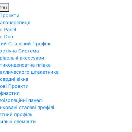
enu
 Проекти
алочерепиця
o Panel
ro Duo
тий Сталевий Профіль
остічна Система
рівельні аксесуари
тиконденсатна плівка
аллического штакетника
сардні вікна
ові Проекти
фнастил
лоізоляційні панелі
нковані сталеві профілі
етний профіль
пильні елементи