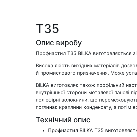
T35
Опис виробу
Профнастил T35 BILKA виготовляється зі 
Висока якість вихідних матеріалів дозв
й промислового призначення. Може устан
BILKA виготовляє також профільний нас
внутрішньої сторони металевої панелі 
поліефірні волокнини, що перемежовують
поглинає краплини конденсату, а потім 
Технічний опис
Профнастил BILKA T35 виготовляєть