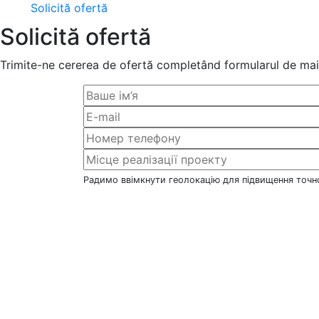
Solicită ofertă
Solicită ofertă
Trimite-ne cererea de ofertă completând formularul de mai 
Радимо ввімкнути геолокацію для підвищення точно