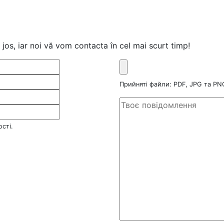
jos, iar noi vă vom contacta în cel mai scurt timp!
Прийняті файли: PDF, JPG та P
сті.