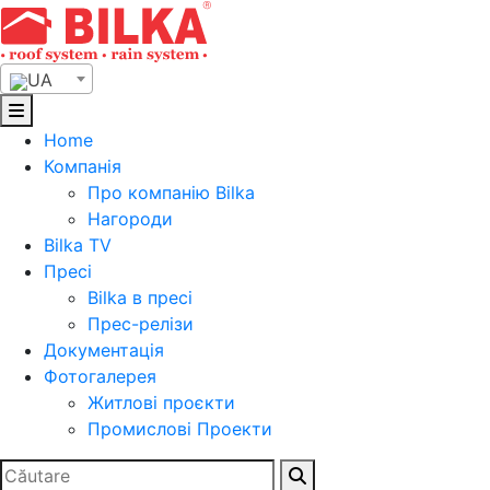
Skip
to
content
UA
Home
Компанія
Про компанію Bilka
Нагороди
Bilka TV
Пресі
Bilka в пресі
Прес-релізи
Документація
Фотогалерея
Житлові проєкти
Промислові Проекти
Search