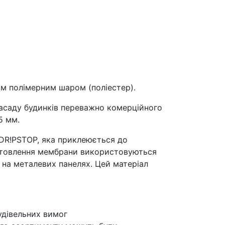
им полімерним шаром (поліестер).
фасаду будинків переважно комерційного
5 мм.
DR!PSTOP, яка приклеюється до
готовлення мембрани використовуються
 на металевих панелях. Цей матеріал
удівельних вимог