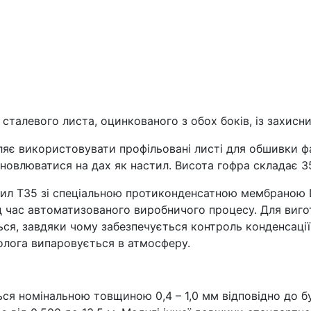
сталевого листа, оцинкованого з обох боків, із захисн
оляє використовувати профільовані листі для обшивки 
овлюватися на дах як настил. Висота гофра складає 3
тил T35 зі спеціальною протиконденсатною мембраною 
під час автоматизованого виробничого процесу. Для ви
ся, завдяки чому забезпечується контроль конденсації
волога випаровується в атмосферу.
ся номінальною товщиною 0,4 – 1,0 мм відповідно до б