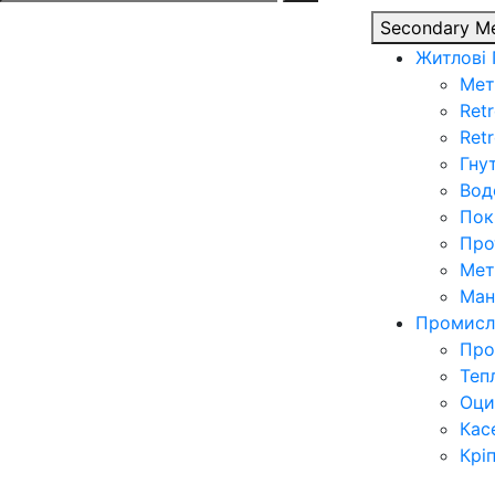
for:
Secondary M
Житлові
Мет
Retr
Ret
Гну
Вод
Пок
Про
Мет
Ман
Промисл
Про
Теп
Оци
Кас
Крі