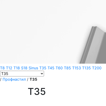
T8
T12
T18
S18 Sinus
T35
T45
T60
T85
T153
T135
T200
/
Профнастил
/
T35
T35