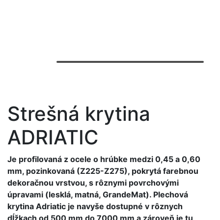
Strešná krytina
ADRIATIC
Je profilovaná z ocele o hrúbke medzi 0,45 a 0,60
mm, pozinkovaná (Z225-Z275), pokrytá farebnou
dekoračnou vrstvou, s rôznymi povrchovými
úpravami (lesklá, matná, GrandeMat). Plechová
krytina Adriatic je navyše dostupné v rôznych
dĺžkach od 500 mm do 7000 mm a zároveň je tu