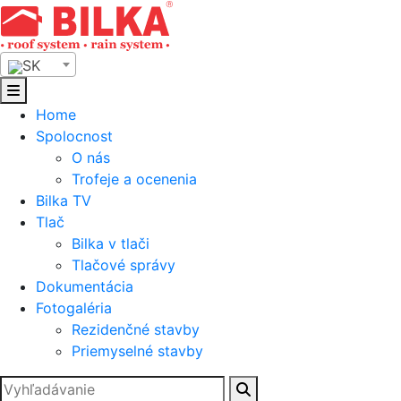
Skip
to
content
SK
Home
Spolocnost
O nás
Trofeje a ocenenia
Bilka TV
Tlač
Bilka v tlači
Tlačové správy
Dokumentácia
Fotogaléria
Rezidenčné stavby
Priemyselné stavby
Hľadať: