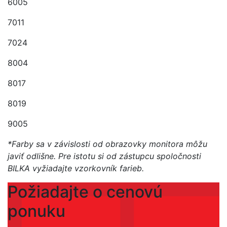
6005
7011
7024
8004
8017
8019
9005
*Farby sa v závislosti od obrazovky monitora môžu
javiť odlišne. Pre istotu si od zástupcu spoločnosti
BILKA vyžiadajte vzorkovník farieb.
Požiadajte o cenovú
ponuku