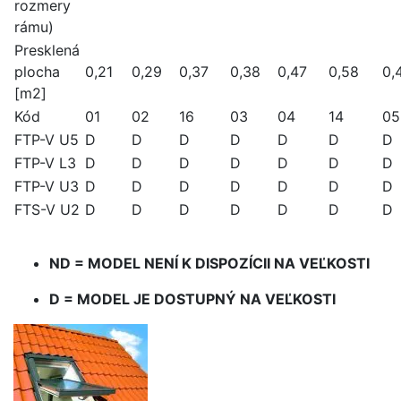
rozmery
rámu)
Presklená
plocha
0,21
0,29
0,37
0,38
0,47
0,58
0,
[m2]
Kód
01
02
16
03
04
14
05
FTP-V U5
D
D
D
D
D
D
D
FTP-V L3
D
D
D
D
D
D
D
FTP-V U3
D
D
D
D
D
D
D
FTS-V U2
D
D
D
D
D
D
D
ND = MODEL NENÍ K DISPOZÍCII NA VEĽKOSTI
D = MODEL JE DOSTUPNÝ NA VEĽKOSTI