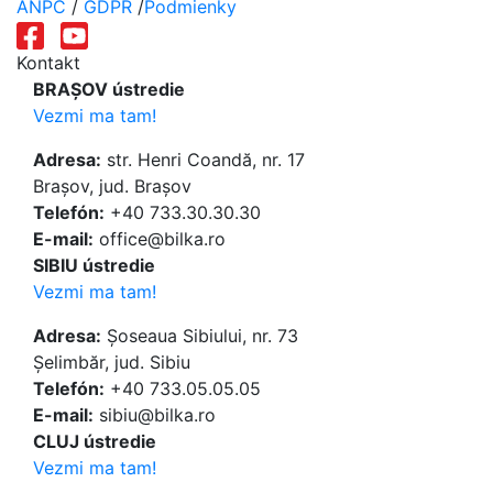
ANPC
/
GDPR
/
Podmienky
Kontakt
BRAȘOV ústredie
Vezmi ma tam!
Adresa:
str. Henri Coandă, nr. 17
Brașov, jud. Brașov
Telefón:
+40 733.30.30.30
E-mail:
office@bilka.ro
SIBIU ústredie
Vezmi ma tam!
Adresa:
Șoseaua Sibiului, nr. 73
Șelimbăr, jud. Sibiu
Telefón:
+40 733.05.05.05
E-mail:
sibiu@bilka.ro
CLUJ ústredie
Vezmi ma tam!