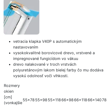
vetracia klapka V40P s automatickým
nastavovaním
vysokokvalitné borovicové drevo, vrstvené a
impregnované fungicídom vo vákuu
drevo nalakované v troch vrstvách
polyuretánovým lakom bielej farby čo mu dodáva
vysokú odolnosť voči vlhkosti.
Rozmery
okien
[cm]
55x78
55x98
55x118
66x98
66x118
66x140
78
(vonkajšie