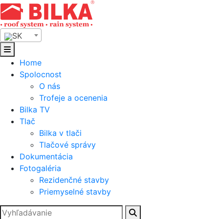
Skip
to
content
SK
Home
Spolocnost
O nás
Trofeje a ocenenia
Bilka TV
Tlač
Bilka v tlači
Tlačové správy
Dokumentácia
Fotogaléria
Rezidenčné stavby
Priemyselné stavby
Hľadať: