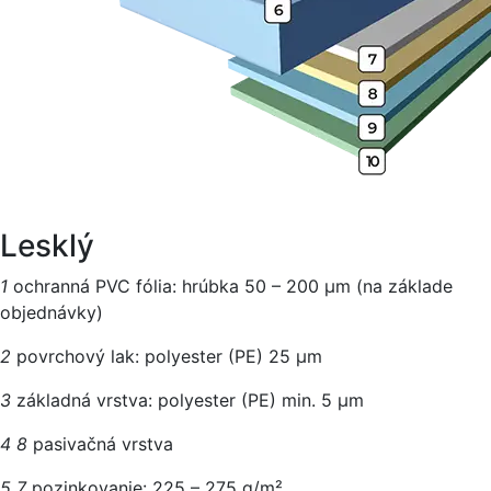
Lesklý
1
ochranná PVC fólia: hrúbka 50 – 200 μm (na základe
objednávky)
2
povrchový lak: polyester (PE) 25 µm
3
základná vrstva: polyester (PE) min. 5 µm
4
8
pasivačná vrstva
5
7
pozinkovanie: 225 – 275 g/m²