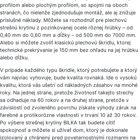
profilom alebo plochým profilom, so spojmi na oboch
stranách, čo nielenže zjednodušuje montáž, ale aj znižuje
príslušné náklady. Môžete sa rozhodnúť pre plechovú
strešnú krytinu z pozinkovanej ocele rôznej hrúbky – od
0,40 mm do 0,60 mm a dĺžky – od 500 mm do 7000 mm.
Alebo si môžete zvoliť klasickú plechovú škridlu, ktorej
technické prekrývanie je 150 mm bez ohľadu na jej hrúbku
alebo dĺžku.
V prípade každého typu škridle, ktorý potrebujete a ktorý
vám najviac vyhovuje, bude kvalita rovnaká. Ide o vysokú
kvalitu, ktorá vás ušetrí od nákladných zásahov na mnohé
roky. Na jednej strane, pretože životnosť takejto strechy
sa odhaduje na 60 rokov a na druhej strane, pretože v
závislosti od zvoleného povrchu získate výhody záruk na
farebné a protikorózne vlastnosti v trvaní 10 až 30 rokov.
Po výbere strešnej krytiny BILKA tak budete cítiť
spokojnosť a môžete si užívať dom, ktorý je dokonale
izolovaný a chránený pred poveternostnými rozmarmi na