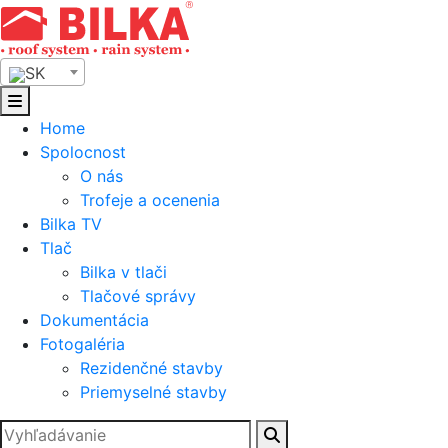
Skip
to
content
SK
Home
Spolocnost
O nás
Trofeje a ocenenia
Bilka TV
Tlač
Bilka v tlači
Tlačové správy
Dokumentácia
Fotogaléria
Rezidenčné stavby
Priemyselné stavby
Hľadať: