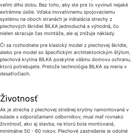
veľmi dlhú dobu. Bez toho, aby ste pre to vyvinuli nejaké
extrémne úsilie. Vďaka inovatívnemu spojovaciemu
systému na oboch stranách je inštalácia strechy z
plechových škridiel BILKA jednoduchá a výhodná, čo
nielen skracuje čas montáže, ale aj znižuje náklady.
Či sa rozhodnete pre klasický model z plechovej škridle,
alebo pre model so špecifickým architektonickým štýlom,
plechová krytina BILKA poskytne vášmu domovu ochranu,
ktorú potrebujete. Pretože technológia BILKA sa meria v
desaťročiach.
Životnosť
Ak je strecha z plechovej strešnej krytiny namontovaná v
súlade s odporúčaniami odborníkov, musí mať rovnakú
životnosť, ako aj stavba, na ktorú bola montovaná,
minimálne 50 - 60 rokov. Plechové zastrešenie je odolné