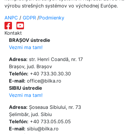
výrobu strešných systémov vo východnej Európe.
ANPC
/
GDPR
/
Podmienky
Kontakt
BRAȘOV ústredie
Vezmi ma tam!
Adresa:
str. Henri Coandă, nr. 17
Brașov, jud. Brașov
Telefón:
+40 733.30.30.30
E-mail:
office@bilka.ro
SIBIU ústredie
Vezmi ma tam!
Adresa:
Șoseaua Sibiului, nr. 73
Șelimbăr, jud. Sibiu
Telefón:
+40 733.05.05.05
E-mail:
sibiu@bilka.ro