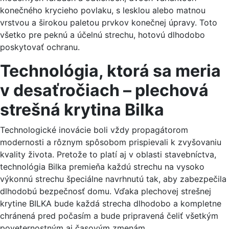
konečného krycieho povlaku, s lesklou alebo matnou
vrstvou a širokou paletou prvkov konečnej úpravy. Toto
všetko pre peknú a účelnú strechu, hotovú dlhodobo
poskytovať ochranu.
Technológia, ktorá sa meria
v desaťročiach – plechová
strešná krytina Bilka
Technologické inovácie boli vždy propagátorom
modernosti a rôznym spôsobom prispievali k zvyšovaniu
kvality života. Pretože to platí aj v oblasti stavebníctva,
technológia Bilka premieňa každú strechu na vysoko
výkonnú strechu špeciálne navrhnutú tak, aby zabezpečila
dlhodobú bezpečnosť domu. Vďaka plechovej strešnej
krytine BILKA bude každá strecha dlhodobo a kompletne
chránená pred počasím a bude pripravená čeliť všetkým
poveternostným aj časovým zmenám.