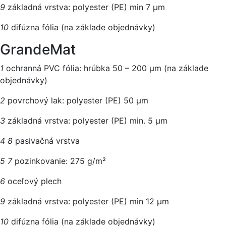
9
základná vrstva: polyester (PE) min 7 µm
10
difúzna fólia (na základe objednávky)
GrandeMat
1
ochranná PVC fólia: hrúbka 50 – 200 μm (na základe
objednávky)
2
povrchový lak: polyester (PE) 50 µm
3
základná vrstva: polyester (PE) min. 5 µm
4
8
pasivačná vrstva
5
7
pozinkovanie: 275 g/m²
6
oceľový plech
9
základná vrstva: polyester (PE) min 12 µm
10
difúzna fólia (na základe objednávky)