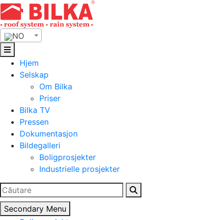
Skip
to
content
NO
Hjem
Selskap
Om Bilka
Priser
Bilka TV
Pressen
Dokumentasjon
Bildegalleri
Boligprosjekter
Industrielle prosjekter
Search
for:
Secondary Menu