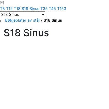
T8
T12
T18
S18 Sinus
T35
T45
T153
/
Bølgeplater av stål
/
S18 Sinus
S18 Sinus