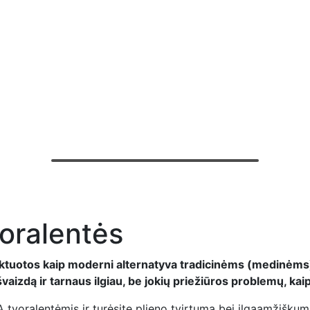
voralentės
ktuotos kaip moderni alternatyva tradicinėms (medinėms
išvaizdą ir tarnaus ilgiau, be jokių priežiūros problemų, ka
 tvoralentėmis ir turėsite plieno tvirtumą bei ilgaamžiškumą