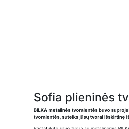
Sofia plieninės t
BILKA metalinės tvoralentės buvo suproje
tvoralentės, suteiks jūsų tvorai išskirtinę 
Pastatykite savo tvorą su metalinėmis BILKA