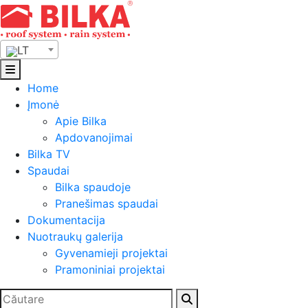
Skip
to
content
LT
Home
Įmonė
Apie Bilka
Apdovanojimai
Bilka TV
Spaudai
Bilka spaudoje
Pranešimas spaudai
Dokumentacija
Nuotraukų galerija
Gyvenamieji projektai
Pramoniniai projektai
Ieškoti: