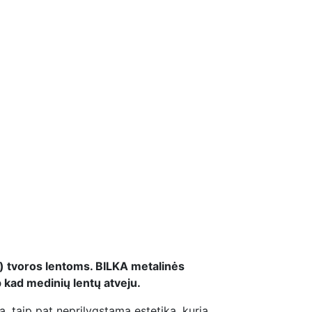
) tvoros lentoms. BILKA metalinės
ip kad medinių lentų atveju.
, taip pat neprilygstamą estetiką, kurią