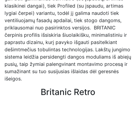
klasikinei dangai), tiek Profiled (su įspaudu, artimas
lygiai čerpei) variantu, todėl jį galima naudoti tiek
ventiliuojamų fasadų apdailai, tiek stogo dangoms,
priklausomai nuo pasirinktos versijos. BRITANIC
čerpinis profilis išsiskiria šiuolaikišku, minimalistiniu ir
paprastu dizainu, kurį pavyko išgauti pasitelkiant
dešimtmečius tobulintas technologijas. Lakštų jungimo
sistema leidžia persidengti dangos moduliams iš abiejų
pusių, taip žymiai palengvinant montavimo procesą ir
sumažinant su tuo susijusias išlaidas dėl geresnės
išeigos.
Britanic Retro