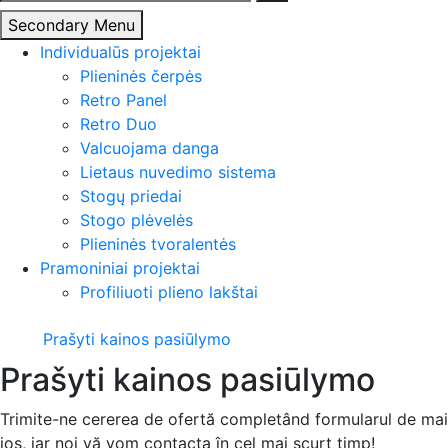
Secondary Menu
Individualūs projektai
Plieninės čerpės
Retro Panel
Retro Duo
Valcuojama danga
Lietaus nuvedimo sistema
Stogų priedai
Stogo plėvelės
Plieninės tvoralentės
Pramoniniai projektai
Profiliuoti plieno lakštai
Prašyti kainos pasiūlymo
Prašyti kainos pasiūlymo
Trimite-ne cererea de ofertă completând formularul de mai
jos, iar noi vă vom contacta în cel mai scurt timp!