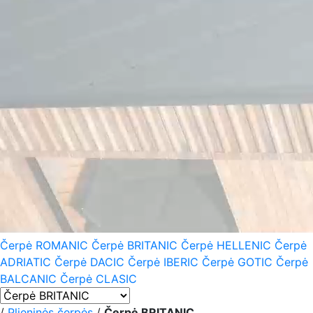
Čerpė ROMANIC
Čerpė BRITANIC
Čerpė HELLENIC
Čerpė
ADRIATIC
Čerpė DACIC
Čerpė IBERIC
Čerpė GOTIC
Čerpė
BALCANIC
Čerpė CLASIC
/
Plieninės čerpės
/
Čerpė BRITANIC