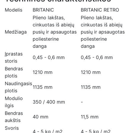
Modelis
BRITANIC
BRITANIC RETRO
Plieno lakštas,
Plieno lakštas,
cinkuotas iš abiejų
cinkuotas iš abiejų
Medžiaga
pusių ir apsaugotas
pusių ir apsaugotas
poliesterine
poliesterine
danga
danga
Įprastas
0,45 - 0,6 mm
0,45 - 0,6 mm
storis
Bendras
1210 mm
1210 mm
plotis
Naudingasis
1135 mm
1135 mm
plotis
Modulio
350 / 400 mm
-
ilgis
Bendras
40 mm
11,5 mm
aukštis
Svoris
4 - 5 kg / m2
4 - 5 kg / m2