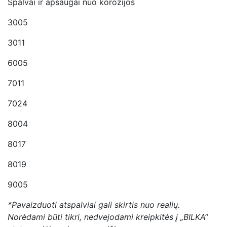
Spalvai ir apsaugai nuo korozijos
3005
3011
6005
7011
7024
8004
8017
8019
9005
*Pavaizduoti atspalviai gali skirtis nuo realių.
Norėdami būti tikri, nedvejodami kreipkitės į „BILKA“