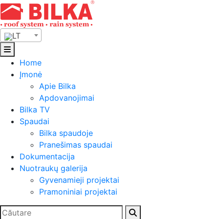
Skip
to
content
LT
Home
Įmonė
Apie Bilka
Apdovanojimai
Bilka TV
Spaudai
Bilka spaudoje
Pranešimas spaudai
Dokumentacija
Nuotraukų galerija
Gyvenamieji projektai
Pramoniniai projektai
Ieškoti: