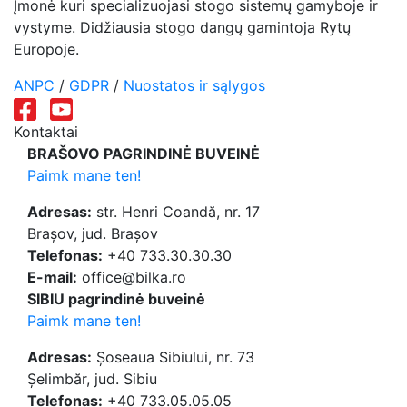
Įmonė kuri specializuojasi stogo sistemų gamyboje ir
vystyme. Didžiausia stogo dangų gamintoja Rytų
Europoje.
ANPC
/
GDPR
/
Nuostatos ir sąlygos
Kontaktai
BRAŠOVO PAGRINDINĖ BUVEINĖ
Paimk mane ten!
Adresas:
str. Henri Coandă, nr. 17
Brașov, jud. Brașov
Telefonas:
+40 733.30.30.30
E-mail:
office@bilka.ro
SIBIU pagrindinė buveinė
Paimk mane ten!
Adresas:
Șoseaua Sibiului, nr. 73
Șelimbăr, jud. Sibiu
Telefonas:
+40 733.05.05.05