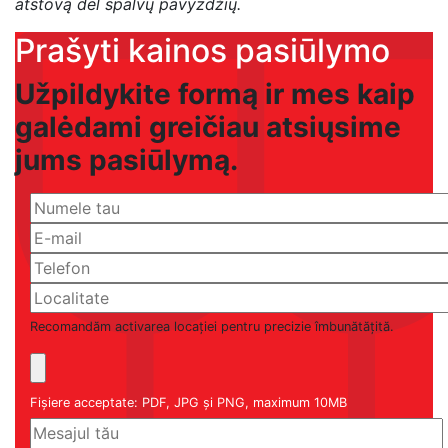
atstovą dėl spalvų pavyzdžių.
Prašyti kainos pasiūlymo
Užpildykite formą ir mes kaip
galėdami greičiau atsiųsime
jums pasiūlymą.
Recomandăm activarea locației pentru precizie îmbunătățită.
Fișiere acceptate: PDF, JPG și PNG, maximum 10MB