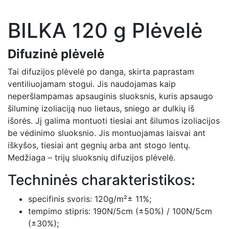
BILKA 120 g Plėvelė
Difuzinė plėvelė
Tai difuzijos plėvelė po danga, skirta paprastam
ventiliuojamam stogui. Jis naudojamas kaip
neperšlampamas apsauginis sluoksnis, kuris apsaugo
šiluminę izoliaciją nuo lietaus, sniego ar dulkių iš
išorės. Jį galima montuoti tiesiai ant šilumos izoliacijos
be vėdinimo sluoksnio. Jis montuojamas laisvai ant
iškyšos, tiesiai ant gegnių arba ant stogo lentų.
Medžiaga – trijų sluoksnių difuzijos plėvelė.
Techninės charakteristikos:
specifinis svoris: 120g/m²± 11%;
tempimo stipris: 190N/5cm (±50%) / 100N/5cm
(±30%);