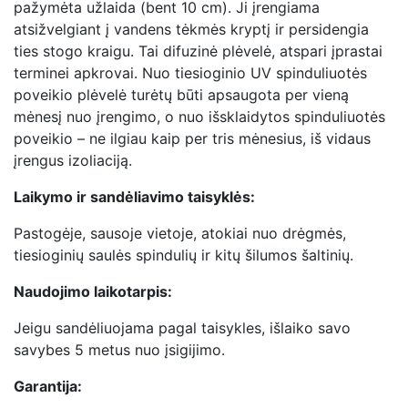
pažymėta užlaida (bent 10 cm). Ji įrengiama
atsižvelgiant į vandens tėkmės kryptį ir persidengia
ties stogo kraigu. Tai difuzinė plėvelė, atspari įprastai
terminei apkrovai. Nuo tiesioginio UV spinduliuotės
poveikio plėvelė turėtų būti apsaugota per vieną
mėnesį nuo įrengimo, o nuo išsklaidytos spinduliuotės
poveikio – ne ilgiau kaip per tris mėnesius, iš vidaus
įrengus izoliaciją.
Laikymo ir sandėliavimo taisyklės:
Pastogėje, sausoje vietoje, atokiai nuo drėgmės,
tiesioginių saulės spindulių ir kitų šilumos šaltinių.
Naudojimo laikotarpis:
Jeigu sandėliuojama pagal taisykles, išlaiko savo
savybes 5 metus nuo įsigijimo.
Garantija: