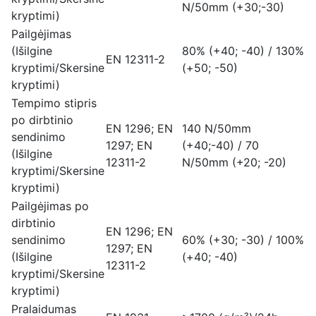
N/50mm (+30;-30)
kryptimi)
Pailgėjimas
(Išilgine
80% (+40; -40) / 130%
EN 12311-2
kryptimi/Skersine
(+50; -50)
kryptimi)
Tempimo stipris
po dirbtinio
EN 1296; EN
140 N/50mm
sendinimo
1297; EN
(+40;-40) / 70
(Išilgine
12311-2
N/50mm (+20; -20)
kryptimi/Skersine
kryptimi)
Pailgėjimas po
dirbtinio
EN 1296; EN
sendinimo
60% (+30; -30) / 100%
1297; EN
(Išilgine
(+40; -40)
12311-2
kryptimi/Skersine
kryptimi)
Pralaidumas