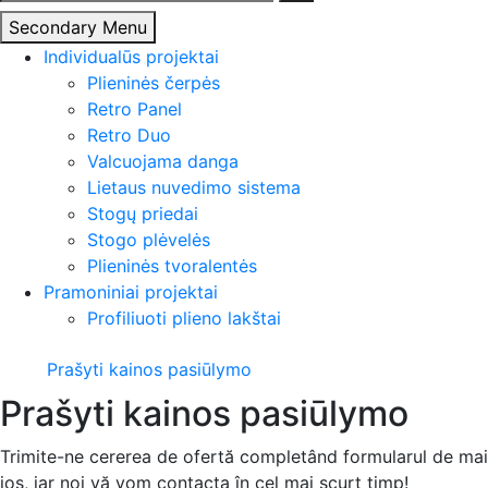
Secondary Menu
Individualūs projektai
Plieninės čerpės
Retro Panel
Retro Duo
Valcuojama danga
Lietaus nuvedimo sistema
Stogų priedai
Stogo plėvelės
Plieninės tvoralentės
Pramoniniai projektai
Profiliuoti plieno lakštai
Prašyti kainos pasiūlymo
Prašyti kainos pasiūlymo
Trimite-ne cererea de ofertă completând formularul de mai
jos, iar noi vă vom contacta în cel mai scurt timp!