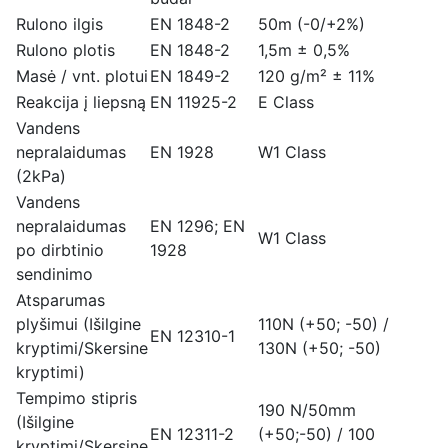
Rulono ilgis
EN 1848-2
50m (-0/+2%)
Rulono plotis
EN 1848-2
1,5m ± 0,5%
Masė / vnt. plotui
EN 1849-2
120 g/m² ± 11%
Reakcija į liepsną
EN 11925-2
E Class
Vandens
nepralaidumas
EN 1928
W1 Class
(2kPa)
Vandens
nepralaidumas
EN 1296; EN
W1 Class
po dirbtinio
1928
sendinimo
Atsparumas
plyšimui (Išilgine
110N (+50; -50) /
EN 12310-1
kryptimi/Skersine
130N (+50; -50)
kryptimi)
Tempimo stipris
190 N/50mm
(Išilgine
EN 12311-2
(+50;-50) / 100
kryptimi/Skersine