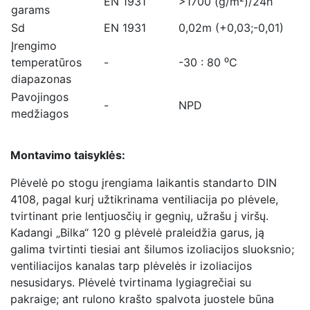
EN 1931
>1700 (g/m²)/24h
garams
Sd
EN 1931
0,02m (+0,03;-0,01)
Įrengimo
temperatūros
-
-30 : 80 ⁰C
diapazonas
Pavojingos
-
NPD
medžiagos
Montavimo taisyklės:
Plėvelė po stogu įrengiama laikantis standarto DIN
4108, pagal kurį užtikrinama ventiliacija po plėvele,
tvirtinant prie lentjuosčių ir gegnių, užrašu į viršų.
Kadangi „Bilka“ 120 g plėvelė praleidžia garus, ją
galima tvirtinti tiesiai ant šilumos izoliacijos sluoksnio;
ventiliacijos kanalas tarp plėvelės ir izoliacijos
nesusidarys. Plėvelė tvirtinama lygiagrečiai su
pakraige; ant rulono krašto spalvota juostele būna