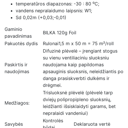
temperatūros diapazonas: -30 : 80 ⁰C;
vandens nepralaidumo laipsnis: W1;
Sd 0,02m (+0,03;-0,01)
Gaminio
BILKA 120g Foil
pavadinimas
Pakuotės dydis
Rulonai1,5 m x 50 m = 75 m²/roll
Difuzinė plėvelė – įrengiant stogus
su vienu ventiliaciniu sluoksniu
Paskirtis ir
naudojama kaip papildomas
naudojimas
apsauginis sluoksnis, neleidžiantis po
danga prasiskverbti dulkėms ir
drėgmei.
Trisluoksnė plėvelė (plėvelė tarp
dviejų polipropipleno sluoksnių,
Medžiagos:
leidžianti išsisklaidyti garams, bet
nepralaidi vandeniui)
Kontrolės
Savybės
Deklaruota vertė
būdai