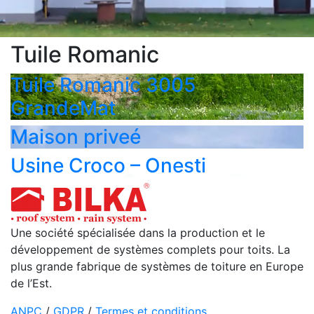
Tuile Romanic
Tuile Romanic 3005
GrandeMat
Maison priveé
Usine Croco – Onesti
Une société spécialisée dans la production et le
développement de systèmes complets pour toits. La
plus grande fabrique de systèmes de toiture en Europe
de l’Est.
ANPC
/
GDPR
/
Termes et conditions