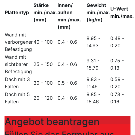
Stärke
innen/
Gewicht
U-Wert
Plattentyp
min./max.
außen
min./max.
min./max.
(mm)
min./max.
(kg/m)
(mm)
Wand mit
8.95 -
0.48 -
verborgener
40 - 100
0.4 - 0.6
14.93
0.20
Befestigung
Wand mit
9.31 -
0.75 -
sichtbarer
25 - 150
0.4 - 0.6
15.79
0.13
Befestigung
Dach mit 3
9.83 -
0.59 -
30 - 100
0.5 - 0.6
Falten
11.49
0.20
Dach mit 5
9.85 -
0.73 -
20 - 120
0.4 - 0.6
Falten
15.46
0.16
Angebot beantragen
Füllen Sie das Formular aus