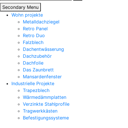
nach:
Secondary Menu
Wohn projekte
Metalldachziegel
Retro Panel
Retro Duo
Falzblech
Dachentwässerung
Dachzubehör
Dachfolie
Das Zaunbrett
Mansardenfenster
Industrielle Projekte
Trapezblech
Wärmedämmplatten
Verzinkte Stahlprofile
Tragwerkkästen
Befestigungssysteme