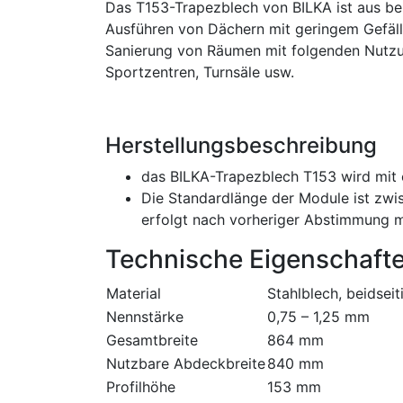
Das T153-Trapezblech von BILKA ist aus beid
Ausführen von Dächern mit geringem Gefäll
Sanierung von Räumen mit folgenden Nutzunge
Sportzentren, Turnsäle usw.
Herstellungsbeschreibung
das BILKA-Trapezblech T153 wird mit 
Die Standardlänge der Module ist zw
erfolgt nach vorheriger Abstimmung m
Technische Eigenschaft
Material
Stahlblech, beidsei
Nennstärke
0,75 – 1,25 mm
Gesamtbreite
864 mm
Nutzbare Abdeckbreite
840 mm
Profilhöhe
153 mm