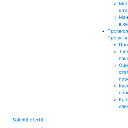
Мет
шта
Ман
вікн
Промисл
Проекти
Про
Теп
пан
Оци
ста
про
Кас
про
Крі
еле
Solicită ofertă