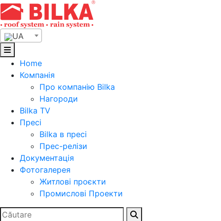
Skip
to
content
UA
Home
Компанія
Про компанію Bilka
Нагороди
Bilka TV
Пресі
Bilka в пресі
Прес-релізи
Документація
Фотогалерея
Житлові проєкти
Промислові Проекти
Search