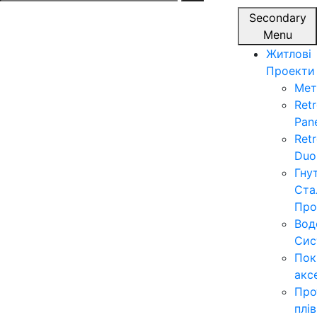
for:
Secondary
Menu
Житлові
Проекти
Мет
Ret
Pan
Ret
Duo
Гну
Ста
Про
Вод
Сис
Пок
акс
Про
плі