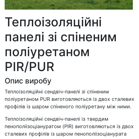
Теплоізоляційні
панелі зі спіненим
поліуретаном
PIR/PUR
Опис виробу
Теплоізоляційні сендвіч-панелі зі спіненим
поліуретаном PUR виготовляються із двох сталевих
профілів із шаром спіненого поліуретану між ними.
Теплоізоляційні сендвіч-панелі із твердим
пенополіізоціануратом (PIR) виготовляються із двох
сталевих профілів із шаром пенополіізоціанурата