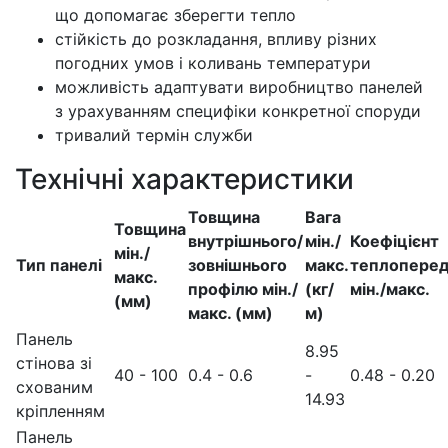
що допомагає зберегти тепло
стійкість до розкладання, впливу різних
погодних умов і коливань температури
можливість адаптувати виробництво панелей
з урахуванням специфіки конкретної споруди
тривалий термін служби
Технічні характеристики
Товщина
Вага
Товщина
внутрішнього/
мін./
Коефіцієнт
мін./
Тип панелі
зовнішнього
макс.
теплоперед
макс.
профілю мін./
(кг/
мін./макс.
(мм)
макс. (мм)
м)
Панель
8.95
стінова зі
40 - 100
0.4 - 0.6
-
0.48 - 0.20
схованим
14.93
кріпленням
Панель