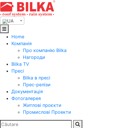
Skip
to
content
UA
Home
Компанія
Про компанію Bilka
Нагороди
Bilka TV
Пресі
Bilka в пресі
Прес-релізи
Документація
Фотогалерея
Житлові проєкти
Промислові Проекти
Search