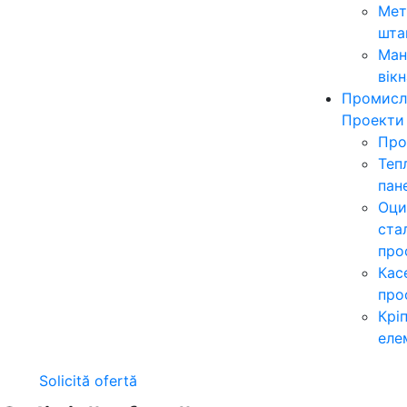
Мет
шта
Ман
вікн
Промисл
Проекти
Про
Теп
пан
Оци
ста
про
Кас
про
Крі
еле
Solicită ofertă