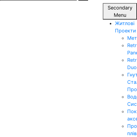
for:
Secondary
Menu
Житлові
Проекти
Мет
Ret
Pan
Ret
Duo
Гну
Ста
Про
Вод
Сис
Пок
акс
Про
плі