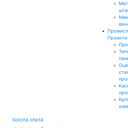
Мет
шта
Ман
вікн
Промисл
Проекти
Про
Теп
пан
Оци
ста
про
Кас
про
Крі
еле
Solicită ofertă