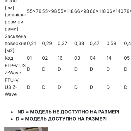
вікон
[см]
55x78
55x98
55x118
66x98
66x118
66x140
78
(зовнішні
розміри
рами)
Засклена
поверхня
0,21
0,29
0,37
0,38
0,47
0,58
0,
[м2]
Код
01
02
16
03
04
14
05
FTP-V U3
D
D
D
D
D
D
D
Z-Wave
FTU-V
U3 Z-
D
D
D
D
D
D
D
Wave
ND = МОДЕЛЬ НЕ ДОСТУПНО НА РАЗМЕРІ
D = МОДЕЛЬ ДОСТУПНО НА РАЗМЕРІ