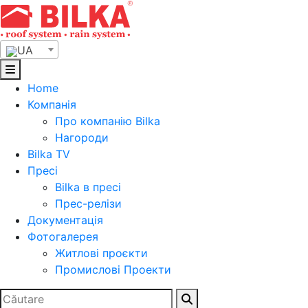
Skip
to
content
UA
Home
Компанія
Про компанію Bilka
Нагороди
Bilka TV
Пресі
Bilka в пресі
Прес-релізи
Документація
Фотогалерея
Житлові проєкти
Промислові Проекти
Search