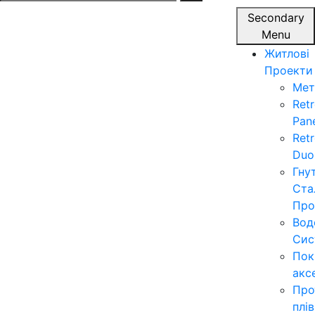
for:
Secondary
Menu
Житлові
Проекти
Мет
Ret
Pan
Ret
Duo
Гну
Ста
Про
Вод
Сис
Пок
акс
Про
плі