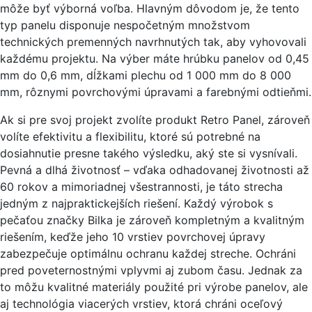
môže byť výborná voľba. Hlavným dôvodom je, že tento
typ panelu disponuje nespočetným množstvom
technických premenných navrhnutých tak, aby vyhovovali
každému projektu. Na výber máte hrúbku panelov od 0,45
mm do 0,6 mm, dĺžkami plechu od 1 000 mm do 8 000
mm, rôznymi povrchovými úpravami a farebnými odtieňmi.
Ak si pre svoj projekt zvolíte produkt Retro Panel, zároveň
volíte efektivitu a flexibilitu, ktoré sú potrebné na
dosiahnutie presne takého výsledku, aký ste si vysnívali.
Pevná a dlhá životnosť – vďaka odhadovanej životnosti až
60 rokov a mimoriadnej všestrannosti, je táto strecha
jedným z najpraktickejších riešení. Každý výrobok s
pečaťou značky Bilka je zároveň kompletným a kvalitným
riešením, keďže jeho 10 vrstiev povrchovej úpravy
zabezpečuje optimálnu ochranu každej streche. Ochráni
pred poveternostnými vplyvmi aj zubom času. Jednak za
to môžu kvalitné materiály použité pri výrobe panelov, ale
aj technológia viacerých vrstiev, ktorá chráni oceľový