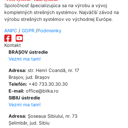
Spoločnosť špecializujúca sa na výrobu a vývoj
kompletných strešných systémov. Najväčší závod na
výrobu strešných systémov vo východnej Európe.
ANPC
/
GDPR
/
Podmienky
Kontakt
BRAȘOV ústredie
Vezmi ma tam!
Adresa:
str. Henri Coandă, nr. 17
Brașov, jud. Brașov
Telefón:
+40 733.30.30.30
E-mail:
office@bilka.ro
SIBIU ústredie
Vezmi ma tam!
Adresa:
Șoseaua Sibiului, nr. 73
Șelimbăr, jud. Sibiu