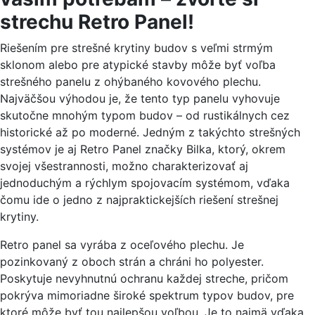
strechu Retro Panel!
Riešením pre strešné krytiny budov s veľmi strmým
sklonom alebo pre atypické stavby môže byť voľba
strešného panelu z ohýbaného kovového plechu.
Najväčšou výhodou je, že tento typ panelu vyhovuje
skutočne mnohým typom budov – od rustikálnych cez
historické až po moderné. Jedným z takýchto strešných
systémov je aj Retro Panel značky Bilka, ktorý, okrem
svojej všestrannosti, možno charakterizovať aj
jednoduchým a rýchlym spojovacím systémom, vďaka
čomu ide o jedno z najpraktickejších riešení strešnej
krytiny.
Retro panel sa vyrába z oceľového plechu. Je
pozinkovaný z oboch strán a chráni ho polyester.
Poskytuje nevyhnutnú ochranu každej streche, pričom
pokrýva mimoriadne široké spektrum typov budov, pre
ktoré môže byť tou najlepšou voľbou. Je to najmä vďaka