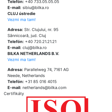
Telefón:
+40 733.05.05.05
E-mail:
sibiu@bilka.ro
CLUJ ústredie
Vezmi ma tam!
Adresa:
Str. Clujului, nr. 95
Sânnicoară, jud. Cluj
Telefón:
+40 720.21.21.21
E-mail:
cluj@bilka.ro
BILKA NETHERLANDS B.V.
Vezmi ma tam!
Adresa:
Parallelweg 74, 7161 AG
Neede, Netherlands
Telefón:
+31 85 016 4015
E-mail:
netherlands@bilka.com
Certifikáty