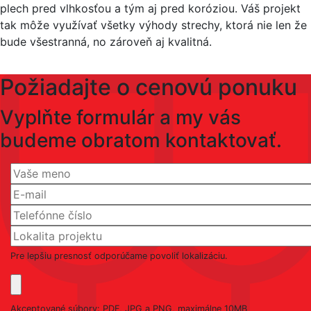
plech pred vlhkosťou a tým aj pred koróziou. Váš projekt
tak môže využívať všetky výhody strechy, ktorá nie len že
bude všestranná, no zároveň aj kvalitná.
Požiadajte o cenovú ponuku
Vyplňte formulár a my vás
budeme obratom kontaktovať.
Pre lepšiu presnosť odporúčame povoliť lokalizáciu.
Akceptované súbory: PDF, JPG a PNG, maximálne 10MB