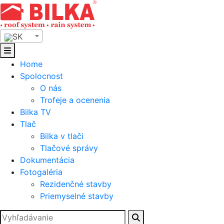
Skip
to
content
SK
Home
Spolocnost
O nás
Trofeje a ocenenia
Bilka TV
Tlač
Bilka v tlači
Tlačové správy
Dokumentácia
Fotogaléria
Rezidenčné stavby
Priemyselné stavby
Hľadať: