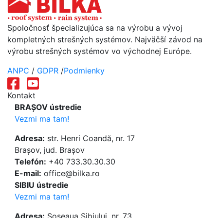
Spoločnosť špecializujúca sa na výrobu a vývoj
kompletných strešných systémov. Najväčší závod na
výrobu strešných systémov vo východnej Európe.
ANPC
/
GDPR
/
Podmienky
Kontakt
BRAȘOV ústredie
Vezmi ma tam!
Adresa:
str. Henri Coandă, nr. 17
Brașov, jud. Brașov
Telefón:
+40 733.30.30.30
E-mail:
office@bilka.ro
SIBIU ústredie
Vezmi ma tam!
Adresa:
Șoseaua Sibiului, nr. 73