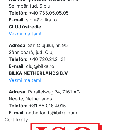
Șelimbăr, jud. Sibiu
Telefón:
+40 733.05.05.05
E-mail:
sibiu@bilka.ro
CLUJ ústredie
Vezmi ma tam!
Adresa:
Str. Clujului, nr. 95
Sânnicoară, jud. Cluj
Telefón:
+40 720.21.21.21
E-mail:
cluj@bilka.ro
BILKA NETHERLANDS B.V.
Vezmi ma tam!
Adresa:
Parallelweg 74, 7161 AG
Neede, Netherlands
Telefón:
+31 85 016 4015
E-mail:
netherlands@bilka.com
Certifikáty