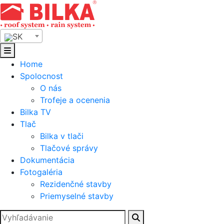
Skip
to
content
SK
Home
Spolocnost
O nás
Trofeje a ocenenia
Bilka TV
Tlač
Bilka v tlači
Tlačové správy
Dokumentácia
Fotogaléria
Rezidenčné stavby
Priemyselné stavby
Hľadať: