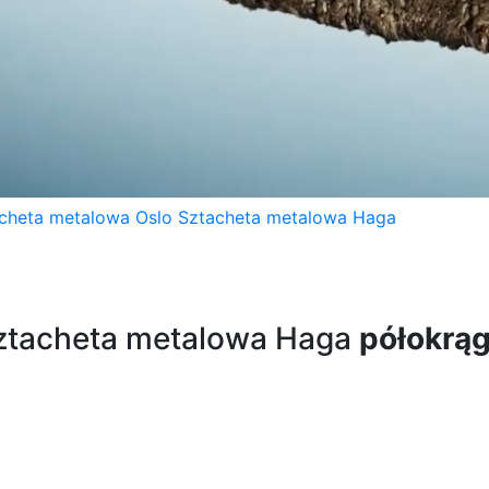
cheta metalowa Oslo
Sztacheta metalowa Haga
ztacheta metalowa Haga
półokrąg