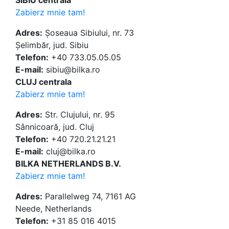
SIBIU centrala
Zabierz mnie tam!
Adres:
Șoseaua Sibiului, nr. 73
Șelimbăr, jud. Sibiu
Telefon:
+40 733.05.05.05
E-mail:
sibiu@bilka.ro
CLUJ centrala
Zabierz mnie tam!
Adres:
Str. Clujului, nr. 95
Sânnicoară, jud. Cluj
Telefon:
+40 720.21.21.21
E-mail:
cluj@bilka.ro
BILKA NETHERLANDS B.V.
Zabierz mnie tam!
Adres:
Parallelweg 74, 7161 AG
Neede, Netherlands
Telefon:
+31 85 016 4015