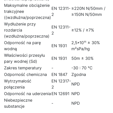
Maksymalne obciążenie
EN 12311-
≥220N N/50mm /
trakcyjnee
2
≥150N N/50mm
((wzdłużna/poprzeczna)
Wydłużenie przy
EN 12311-
rozdarcia
≥12% / ≥7%
2
(wzdłużna/poprzeczna)
Odporność na parę
2,5*10¹¹ ± 30%
EN 1931
wodną
m²sPa/hg
Właściwości przesyłu
EN 1931
50m ± 30%
pary wodnej (Sd)
Zakres temperatury
-
-30 : 70 °C
Odporność chemiczna
EN 1847
Zgodna
Wytrzymałość
EN 12317-
NPD
połączenia
2
Odporność na uderzenia
EN 12691
NPD
Niebezpieczne
-
NPD
substancje