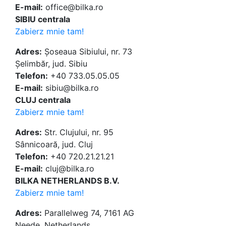
E-mail:
office@bilka.ro
SIBIU centrala
Zabierz mnie tam!
Adres:
Șoseaua Sibiului, nr. 73
Șelimbăr, jud. Sibiu
Telefon:
+40 733.05.05.05
E-mail:
sibiu@bilka.ro
CLUJ centrala
Zabierz mnie tam!
Adres:
Str. Clujului, nr. 95
Sânnicoară, jud. Cluj
Telefon:
+40 720.21.21.21
E-mail:
cluj@bilka.ro
BILKA NETHERLANDS B.V.
Zabierz mnie tam!
Adres:
Parallelweg 74, 7161 AG
Neede, Netherlands