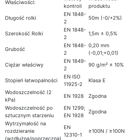
Właściwości:
kontroli
produktu
EN 1848-
Długość rolki
50m (-0/+2%)
2
EN 1848-
Szerokość Rolki
1,5m ± 0,5%
2
EN 1848-
0,20 mm
Grubość
2
(-0,01;+0,01)
EN 1849-
Ciężar właściwy
90 g/m² ± 10%
2
EN ISO
Stopień łatwopalności
Klasa E
11925-2
Wodoszczelność (2
EN 1928
Zgodna
kPa)
Wodoszczelność po
EN 1299;
Zgodna
sztucznym starzeniu
EN 1928
Wytrzymałość na
EN
rozdzieranie
≥100N / ≥100N
12310-1
(wzdłużna/poprzeczna)