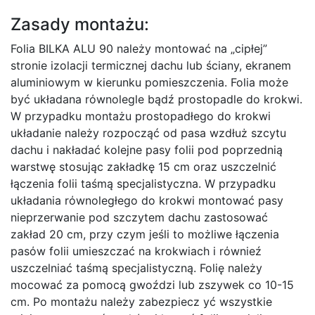
Zasady montażu:
Folia BILKA ALU 90 należy montować na „cipłej”
stronie izolacji termicznej dachu lub ściany, ekranem
aluminiowym w kierunku pomieszczenia. Folia może
być układana rόwnolegle bądź prostopadle do krokwi.
W przypadku montażu prostopadłego do krokwi
układanie należy rozpocząć od pasa wzdłuż szcytu
dachu i nakładać kolejne pasy folii pod poprzednią
warstwę stosując zakładkę 15 cm oraz uszczelnić
łączenia folii taśmą specjalistyczna. W przypadku
układania rόwnoległego do krokwi montować pasy
nieprzerwanie pod szczytem dachu zastosować
zakład 20 cm, przy czym jeśli to możliwe łączenia
pasόw folii umieszczać na krokwiach i rόwnieź
uszczelniać taśmą specjalistyczną. Folię należy
mocować za pomocą gwoździ lub zszywek co 10-15
cm. Po montażu należy zabezpiecz yć wszystkie